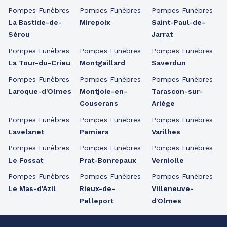
Pompes Funèbres
Pompes Funèbres
Pompes Funèbres
La Bastide-de-
Mirepoix
Saint-Paul-de-
Sérou
Jarrat
Pompes Funèbres
Pompes Funèbres
Pompes Funèbres
La Tour-du-Crieu
Montgaillard
Saverdun
Pompes Funèbres
Pompes Funèbres
Pompes Funèbres
Laroque-d'Olmes
Montjoie-en-
Tarascon-sur-
Couserans
Ariège
Pompes Funèbres
Pompes Funèbres
Pompes Funèbres
Lavelanet
Pamiers
Varilhes
Pompes Funèbres
Pompes Funèbres
Pompes Funèbres
Le Fossat
Prat-Bonrepaux
Verniolle
Pompes Funèbres
Pompes Funèbres
Pompes Funèbres
Le Mas-d'Azil
Rieux-de-
Villeneuve-
Pelleport
d'Olmes