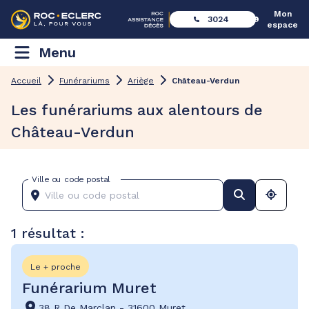
Mon
3024
espace
Menu
Accueil
Funérariums
Ariège
Château-Verdun
Les funérariums aux alentours de
Château-Verdun
Ville ou code postal
1 résultat :
Le + proche
Funérarium Muret
38 R De Marclan
-
31600 Muret