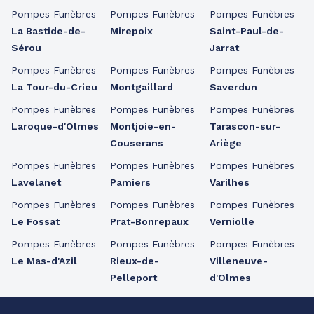
Pompes Funèbres
Pompes Funèbres
Pompes Funèbres
La Bastide-de-
Mirepoix
Saint-Paul-de-
Sérou
Jarrat
Pompes Funèbres
Pompes Funèbres
Pompes Funèbres
La Tour-du-Crieu
Montgaillard
Saverdun
Pompes Funèbres
Pompes Funèbres
Pompes Funèbres
Laroque-d'Olmes
Montjoie-en-
Tarascon-sur-
Couserans
Ariège
Pompes Funèbres
Pompes Funèbres
Pompes Funèbres
Lavelanet
Pamiers
Varilhes
Pompes Funèbres
Pompes Funèbres
Pompes Funèbres
Le Fossat
Prat-Bonrepaux
Verniolle
Pompes Funèbres
Pompes Funèbres
Pompes Funèbres
Le Mas-d'Azil
Rieux-de-
Villeneuve-
Pelleport
d'Olmes