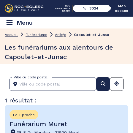
Mon
3024
espace
Menu
Accueil
Funérariums
Ariège
Capoulet-et-Junac
Les funérariums aux alentours de
Capoulet-et-Junac
Ville ou code postal
1 résultat :
Le + proche
Funérarium Muret
38 R De Marclan
-
31600 Muret