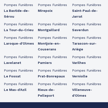
Pompes Funèbres
Pompes Funèbres
Pompes Funèbres
La Bastide-de-
Mirepoix
Saint-Paul-de-
Sérou
Jarrat
Pompes Funèbres
Pompes Funèbres
Pompes Funèbres
La Tour-du-Crieu
Montgaillard
Saverdun
Pompes Funèbres
Pompes Funèbres
Pompes Funèbres
Laroque-d'Olmes
Montjoie-en-
Tarascon-sur-
Couserans
Ariège
Pompes Funèbres
Pompes Funèbres
Pompes Funèbres
Lavelanet
Pamiers
Varilhes
Pompes Funèbres
Pompes Funèbres
Pompes Funèbres
Le Fossat
Prat-Bonrepaux
Verniolle
Pompes Funèbres
Pompes Funèbres
Pompes Funèbres
Le Mas-d'Azil
Rieux-de-
Villeneuve-
Pelleport
d'Olmes