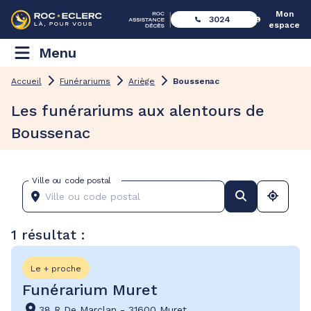
Mon
3024
espace
Menu
Accueil
Funérariums
Ariège
Boussenac
Les funérariums aux alentours de
Boussenac
Ville ou code postal
1 résultat :
Le + proche
Funérarium Muret
38 R De Marclan
-
31600 Muret