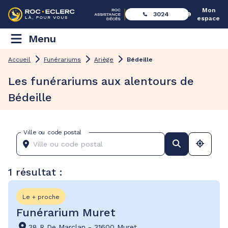
Mon
3024
espace
Menu
Accueil
Funérariums
Ariège
Bédeille
Les funérariums aux alentours de
Bédeille
Ville ou code postal
1 résultat :
Le + proche
Funérarium Muret
38 R De Marclan
-
31600 Muret