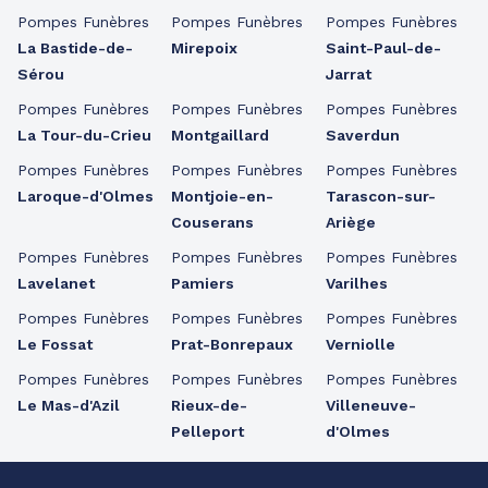
Pompes Funèbres
Pompes Funèbres
Pompes Funèbres
La Bastide-de-
Mirepoix
Saint-Paul-de-
Sérou
Jarrat
Pompes Funèbres
Pompes Funèbres
Pompes Funèbres
La Tour-du-Crieu
Montgaillard
Saverdun
Pompes Funèbres
Pompes Funèbres
Pompes Funèbres
Laroque-d'Olmes
Montjoie-en-
Tarascon-sur-
Couserans
Ariège
Pompes Funèbres
Pompes Funèbres
Pompes Funèbres
Lavelanet
Pamiers
Varilhes
Pompes Funèbres
Pompes Funèbres
Pompes Funèbres
Le Fossat
Prat-Bonrepaux
Verniolle
Pompes Funèbres
Pompes Funèbres
Pompes Funèbres
Le Mas-d'Azil
Rieux-de-
Villeneuve-
Pelleport
d'Olmes