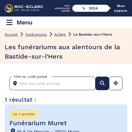
Mon
3024
espace
Menu
Accueil
Funérariums
Ariège
La Bastide-sur-l'Hers
Les funérariums aux alentours de la
Bastide-sur-l'Hers
Ville ou code postal
1 résultat :
Le + proche
Funérarium Muret
38 R De Marclan
-
31600 Muret