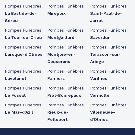
Pompes Funèbres
Pompes Funèbres
Pompes Funèbres
La Bastide-de-
Mirepoix
Saint-Paul-de-
Sérou
Jarrat
Pompes Funèbres
Pompes Funèbres
Pompes Funèbres
La Tour-du-Crieu
Montgaillard
Saverdun
Pompes Funèbres
Pompes Funèbres
Pompes Funèbres
Laroque-d'Olmes
Montjoie-en-
Tarascon-sur-
Couserans
Ariège
Pompes Funèbres
Pompes Funèbres
Pompes Funèbres
Lavelanet
Pamiers
Varilhes
Pompes Funèbres
Pompes Funèbres
Pompes Funèbres
Le Fossat
Prat-Bonrepaux
Verniolle
Pompes Funèbres
Pompes Funèbres
Pompes Funèbres
Le Mas-d'Azil
Rieux-de-
Villeneuve-
Pelleport
d'Olmes