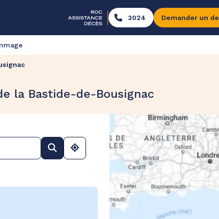
3024
Demander un de
ommage
usignac
de la Bastide-de-Bousignac