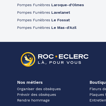
Pompes Funèbres
Laroque-d'Olmes
Pompes Funèbres
Lavelanet
Pompes Funèbres
Le Fossat
Pompes Funèbres
Le Mas-d'Azil
Nos métiers
Boutiqu
Organiser des obsèques
Fleurs d
Prévoir des obsèques
Plaques 
Rendre hommage
Entreti