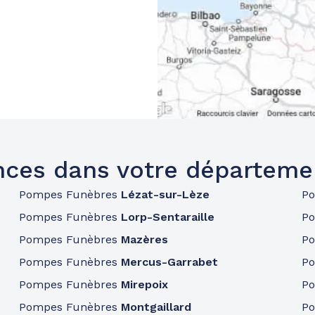
ces dans votre départeme
Pompes Funèbres
Lézat-sur-Lèze
P
Pompes Funèbres
Lorp-Sentaraille
P
Pompes Funèbres
Mazères
P
Pompes Funèbres
Mercus-Garrabet
P
Pompes Funèbres
Mirepoix
P
Pompes Funèbres
Montgaillard
P