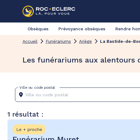
Obsèques
Prévoyance obsèques
Rendre h
Accueil
Funérariums
Ariège
La Bastide-de-Bo
Les funérariums aux alentours 
Ville ou code postal
1 résultat :
Le + proche
Funérarium Muret