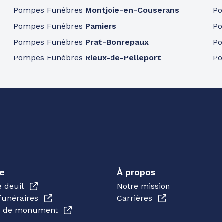
Pompes Funèbres
Montjoie-en-Couserans
P
Pompes Funèbres
Pamiers
P
Pompes Funèbres
Prat-Bonrepaux
P
Pompes Funèbres
Rieux-de-Pelleport
P
e
À propos
e deuil
Notre mission
funéraires
Carrières
en de monument