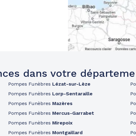
ces dans votre départeme
Pompes Funèbres
Lézat-sur-Lèze
P
Pompes Funèbres
Lorp-Sentaraille
P
Pompes Funèbres
Mazères
P
Pompes Funèbres
Mercus-Garrabet
P
Pompes Funèbres
Mirepoix
P
Pompes Funèbres
Montgaillard
P