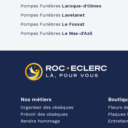
Pompes Funèbres
Laroque-d'Olmes
Pompes Funèbres
Lavelanet
Pompes Funèbres
Le Fossat
Pompes Funèbres
Le Mas-d'Azil
Nos métiers
Boutiqu
Organiser des obsèques
Fleurs d
Prévoir des obsèques
Plaques 
Rendre hommage
Entreti