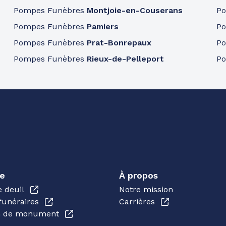
Pompes Funèbres
Montjoie-en-Couserans
P
Pompes Funèbres
Pamiers
P
Pompes Funèbres
Prat-Bonrepaux
P
Pompes Funèbres
Rieux-de-Pelleport
P
e
À propos
e deuil
Notre mission
funéraires
Carrières
en de monument