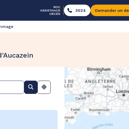
3024
Demander un de
ommage
d'Aucazein