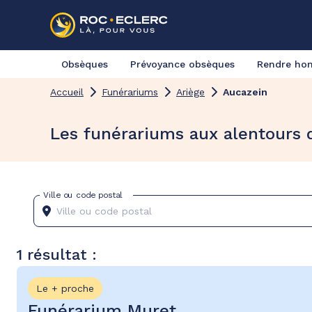
Obsèques
Prévoyance obsèques
Rendre h
Accueil
Funérariums
Ariège
Aucazein
Les funérariums aux alentours 
Ville ou code postal
1 résultat :
Le + proche
Funérarium Muret