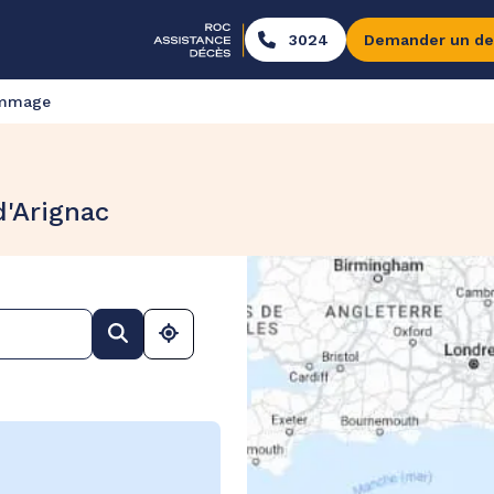
3024
Demander un de
ommage
d'Arignac