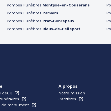
Pompes Funèbres
Montjoie-en-Couserans
P
Pompes Funèbres
Pamiers
P
Pompes Funèbres
Prat-Bonrepaux
P
Pompes Funèbres
Rieux-de-Pelleport
P
e
À propos
e deuil
Notre mission
funéraires
Carrières
en de monument