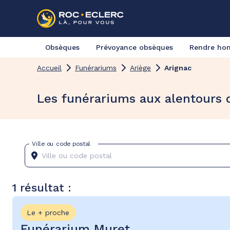
Obsèques
Prévoyance obsèques
Rendre h
Accueil
Funérariums
Ariège
Arignac
Les funérariums aux alentours 
Ville ou code postal
1 résultat :
Le + proche
Funérarium Muret