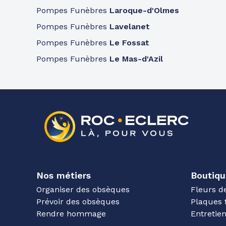
Pompes Funèbres
Laroque-d'Olmes
Pompes Funèbres
Lavelanet
Pompes Funèbres
Le Fossat
Pompes Funèbres
Le Mas-d'Azil
Nos métiers
Boutiqu
Organiser des obsèques
Fleurs d
Prévoir des obsèques
Plaques 
Rendre hommage
Entreti