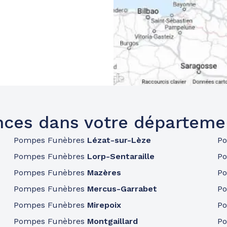
ces dans votre départeme
Pompes Funèbres
Lézat-sur-Lèze
P
Pompes Funèbres
Lorp-Sentaraille
P
Pompes Funèbres
Mazères
P
Pompes Funèbres
Mercus-Garrabet
P
Pompes Funèbres
Mirepoix
P
Pompes Funèbres
Montgaillard
P