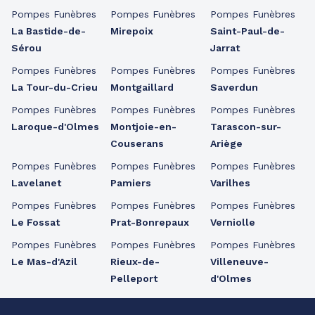
Pompes Funèbres
Pompes Funèbres
Pompes Funèbres
La Bastide-de-
Mirepoix
Saint-Paul-de-
Sérou
Jarrat
Pompes Funèbres
Pompes Funèbres
Pompes Funèbres
La Tour-du-Crieu
Montgaillard
Saverdun
Pompes Funèbres
Pompes Funèbres
Pompes Funèbres
Laroque-d'Olmes
Montjoie-en-
Tarascon-sur-
Couserans
Ariège
Pompes Funèbres
Pompes Funèbres
Pompes Funèbres
Lavelanet
Pamiers
Varilhes
Pompes Funèbres
Pompes Funèbres
Pompes Funèbres
Le Fossat
Prat-Bonrepaux
Verniolle
Pompes Funèbres
Pompes Funèbres
Pompes Funèbres
Le Mas-d'Azil
Rieux-de-
Villeneuve-
Pelleport
d'Olmes