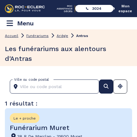
Mon
3024
espace
Menu
Accueil
Funérariums
Ariège
Antras
Les funérariums aux alentours
d'Antras
Ville ou code postal
1 résultat :
Le + proche
Funérarium Muret
38 R De Marclan
-
31600 Muret