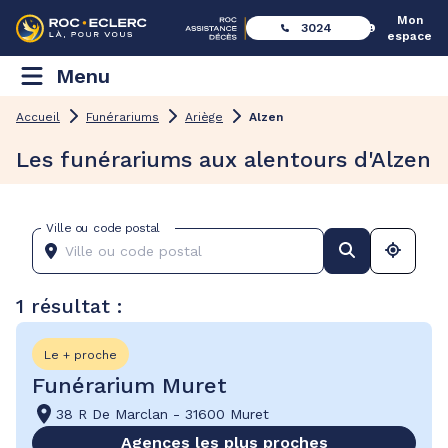
Mon
3024
espace
Menu
Accueil
Funérariums
Ariège
Alzen
Les funérariums aux alentours d'Alzen
Ville ou code postal
1 résultat :
Le + proche
Funérarium Muret
38 R De Marclan
-
31600 Muret
Agences les plus proches