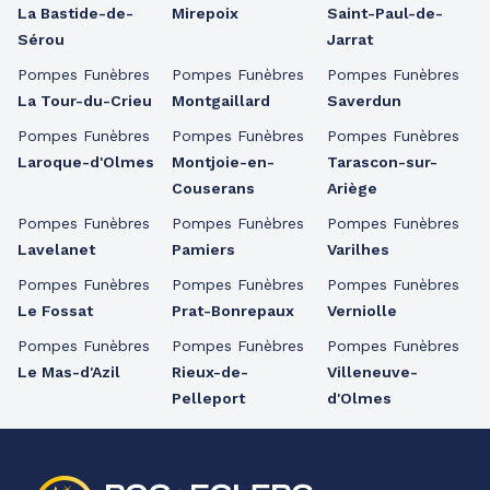
La Bastide-de-
Mirepoix
Saint-Paul-de-
Sérou
Jarrat
Pompes Funèbres
Pompes Funèbres
Pompes Funèbres
La Tour-du-Crieu
Montgaillard
Saverdun
Pompes Funèbres
Pompes Funèbres
Pompes Funèbres
Laroque-d'Olmes
Montjoie-en-
Tarascon-sur-
Couserans
Ariège
Pompes Funèbres
Pompes Funèbres
Pompes Funèbres
Lavelanet
Pamiers
Varilhes
Pompes Funèbres
Pompes Funèbres
Pompes Funèbres
Le Fossat
Prat-Bonrepaux
Verniolle
Pompes Funèbres
Pompes Funèbres
Pompes Funèbres
Le Mas-d'Azil
Rieux-de-
Villeneuve-
Pelleport
d'Olmes