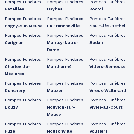
Pompes Funèbres
Pompes Funèbres
Pompes Funèbres
Bazeilles
Haybes
Rocroi
Pompes Funèbres
Pompes Funèbres
Pompes Funèbres
Bogny-sur-Meuse
La Francheville
Sault-lès-Rethel
Pompes Funèbres
Pompes Funèbres
Pompes Funèbres
Carignan
Montcy-Notre-
Sedan
Dame
Pompes Funèbres
Pompes Funèbres
Pompes Funèbres
Charleville-
Monthermé
Villers-Semeuse
Mézières
Pompes Funèbres
Pompes Funèbres
Pompes Funèbres
Donchery
Mouzon
Vireux-Wallerand
Pompes Funèbres
Pompes Funèbres
Pompes Funèbres
Douzy
Nouvion-sur-
Vivier-au-Court
Meuse
Pompes Funèbres
Pompes Funèbres
Pompes Funèbres
Flize
Nouzonville
Vouziers