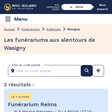
Mon
3024
espace
Menu
Accueil
Funérariums
Ardennes
Wasigny
Les funérariums aux alentours de
Wasigny
Ville ou code postal
2 résultats :
Le + proche
Funérarium Reims
15 R Maurice Prévoteau
-
ZI LA NEUVILLETTE
-