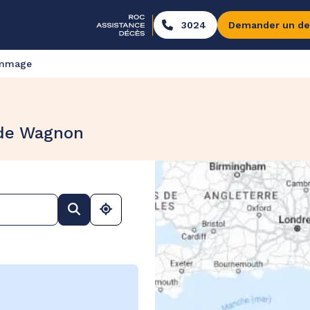
3024
Demander un de
ommage
 de Wagnon