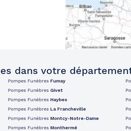
es dans votre départemen
Pompes Funèbres
Fumay
P
Pompes Funèbres
Givet
P
Pompes Funèbres
Haybes
P
Pompes Funèbres
La Francheville
P
Pompes Funèbres
Montcy-Notre-Dame
P
Pompes Funèbres
Monthermé
P