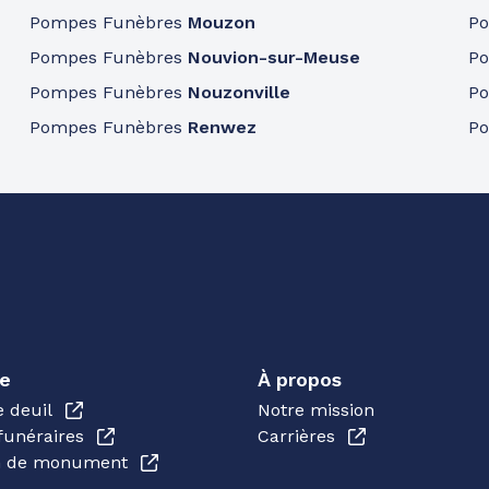
Pompes Funèbres
Mouzon
P
Pompes Funèbres
Nouvion-sur-Meuse
P
Pompes Funèbres
Nouzonville
P
Pompes Funèbres
Renwez
P
e
À propos
e deuil
Notre mission
funéraires
Carrières
en de monument