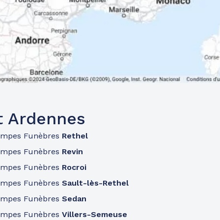
t Ardennes
ompes Funèbres
Rethel
ompes Funèbres
Revin
ompes Funèbres
Rocroi
ompes Funèbres
Sault-lès-Rethel
ompes Funèbres
Sedan
ompes Funèbres
Villers-Semeuse