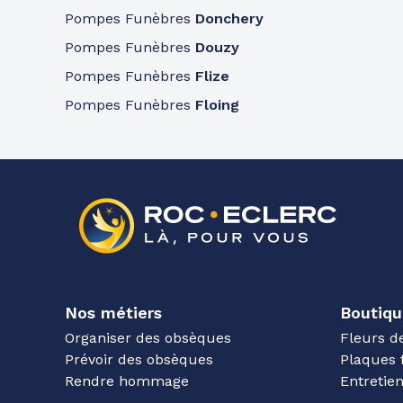
Pompes Funèbres
Donchery
Pompes Funèbres
Douzy
Pompes Funèbres
Flize
Pompes Funèbres
Floing
Nos métiers
Boutiqu
Organiser des obsèques
Fleurs d
Prévoir des obsèques
Plaques 
Rendre hommage
Entreti