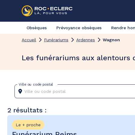
Obsèques
Prévoyance obsèques
Rendre h
Accueil
Funérariums
Ardennes
Wagnon
Les funérariums aux alentours
Ville ou code postal
2 résultats :
Le + proche
Funérarium Reims