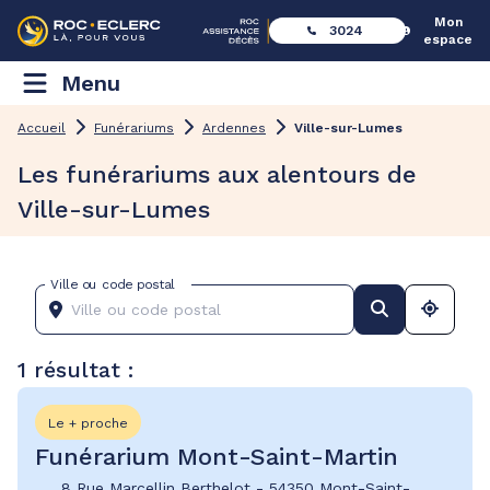
Mon
3024
espace
Menu
Accueil
Funérariums
Ardennes
Ville-sur-Lumes
Les funérariums aux alentours de
Ville-sur-Lumes
Ville ou code postal
1 résultat :
Le + proche
Funérarium Mont-Saint-Martin
8 Rue Marcellin Berthelot
-
54350 Mont-Saint-