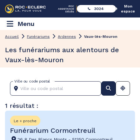
Mon
3024
espace
Menu
Accueil
Funérariums
Ardennes
Vaux-lès-Mouron
Les funérariums aux alentours de
Vaux-lès-Mouron
Ville ou code postal
1 résultat :
Le + proche
Funérarium Cormontreuil
26 R Des Blancs Monts
-
51350 Cormontreuil