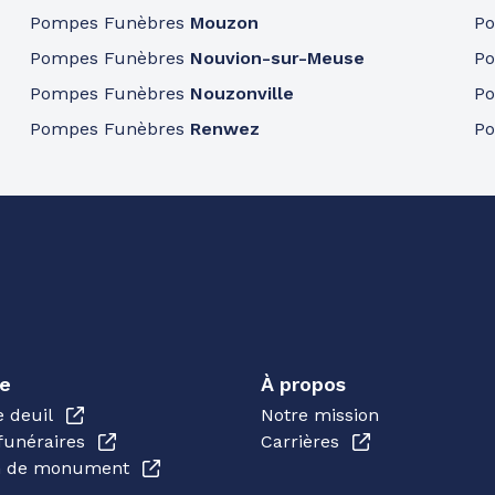
Pompes Funèbres
Mouzon
P
Pompes Funèbres
Nouvion-sur-Meuse
P
Pompes Funèbres
Nouzonville
P
Pompes Funèbres
Renwez
P
e
À propos
e deuil
Notre mission
funéraires
Carrières
en de monument