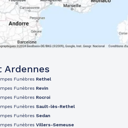
t Ardennes
ompes Funèbres
Rethel
ompes Funèbres
Revin
ompes Funèbres
Rocroi
ompes Funèbres
Sault-lès-Rethel
ompes Funèbres
Sedan
ompes Funèbres
Villers-Semeuse