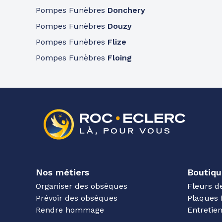
Pompes Funèbres
Donchery
Pompes Funèbres
Douzy
Pompes Funèbres
Flize
Pompes Funèbres
Floing
Nos métiers
Boutiqu
Organiser des obsèques
Fleurs d
Prévoir des obsèques
Plaques 
Rendre hommage
Entreti