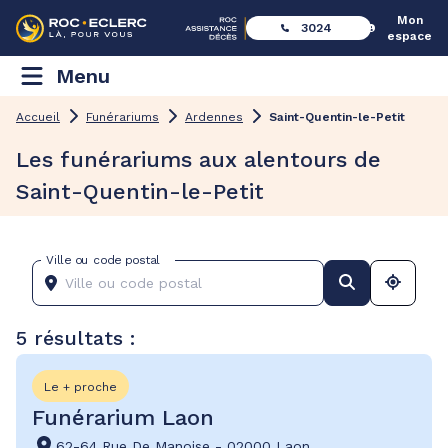
Mon
3024
espace
Menu
Accueil
Funérariums
Ardennes
Saint-Quentin-le-Petit
Les funérariums aux alentours de
Saint-Quentin-le-Petit
Ville ou code postal
5 résultats :
Le + proche
Funérarium Laon
62-64 Rue De Manoise
-
02000 Laon