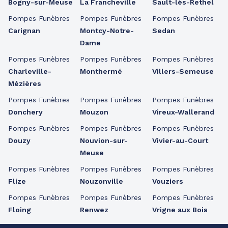
Bogny-sur-Meuse
La Francheville
Sault-lès-Rethel
Pompes Funèbres
Pompes Funèbres
Pompes Funèbres
Carignan
Montcy-Notre-
Sedan
Dame
Pompes Funèbres
Pompes Funèbres
Pompes Funèbres
Charleville-
Monthermé
Villers-Semeuse
Mézières
Pompes Funèbres
Pompes Funèbres
Pompes Funèbres
Donchery
Mouzon
Vireux-Wallerand
Pompes Funèbres
Pompes Funèbres
Pompes Funèbres
Douzy
Nouvion-sur-
Vivier-au-Court
Meuse
Pompes Funèbres
Pompes Funèbres
Pompes Funèbres
Flize
Nouzonville
Vouziers
Pompes Funèbres
Pompes Funèbres
Pompes Funèbres
Floing
Renwez
Vrigne aux Bois