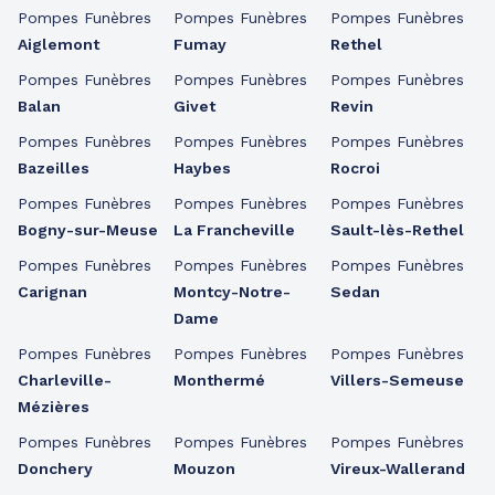
Pompes Funèbres
Pompes Funèbres
Pompes Funèbres
Aiglemont
Fumay
Rethel
Pompes Funèbres
Pompes Funèbres
Pompes Funèbres
Balan
Givet
Revin
Pompes Funèbres
Pompes Funèbres
Pompes Funèbres
Bazeilles
Haybes
Rocroi
Pompes Funèbres
Pompes Funèbres
Pompes Funèbres
Bogny-sur-Meuse
La Francheville
Sault-lès-Rethel
Pompes Funèbres
Pompes Funèbres
Pompes Funèbres
Carignan
Montcy-Notre-
Sedan
Dame
Pompes Funèbres
Pompes Funèbres
Pompes Funèbres
Charleville-
Monthermé
Villers-Semeuse
Mézières
Pompes Funèbres
Pompes Funèbres
Pompes Funèbres
Donchery
Mouzon
Vireux-Wallerand