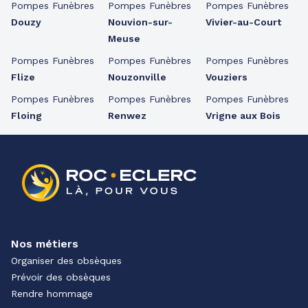
Pompes Funèbres
Pompes Funèbres
Pompes Funèbres
Douzy
Nouvion-sur-
Vivier-au-Court
Meuse
Pompes Funèbres
Pompes Funèbres
Pompes Funèbres
Flize
Nouzonville
Vouziers
Pompes Funèbres
Pompes Funèbres
Pompes Funèbres
Floing
Renwez
Vrigne aux Bois
Nos métiers
Organiser des obsèques
Prévoir des obsèques
Rendre hommage