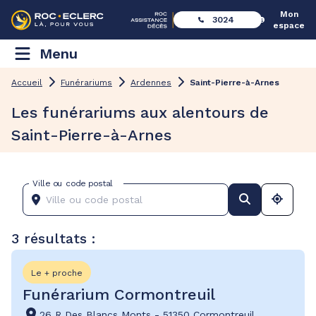
Mon
3024
espace
Menu
Accueil
Funérariums
Ardennes
Saint-Pierre-à-Arnes
Les funérariums aux alentours de
Saint-Pierre-à-Arnes
Ville ou code postal
3 résultats :
Le + proche
Funérarium Cormontreuil
26 R Des Blancs Monts
-
51350 Cormontreuil