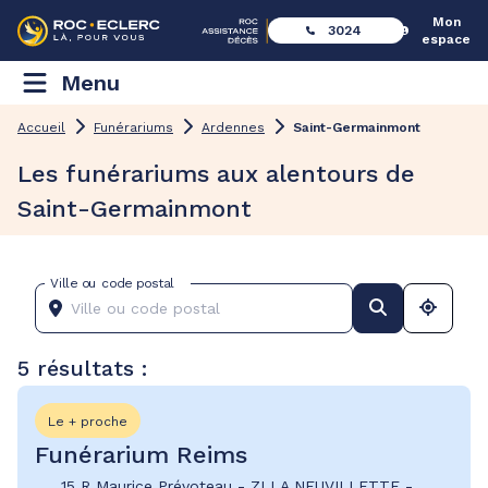
Mon
3024
espace
Menu
Accueil
Funérariums
Ardennes
Saint-Germainmont
Les funérariums aux alentours de
Saint-Germainmont
Ville ou code postal
5 résultats :
Le + proche
Funérarium Reims
15 R Maurice Prévoteau
-
ZI LA NEUVILLETTE
-