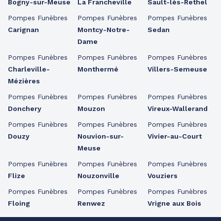
Bogny-sur-Meuse
La Francheville
Sault-lès-Rethel
Pompes Funèbres
Pompes Funèbres
Pompes Funèbres
Carignan
Montcy-Notre-
Sedan
Dame
Pompes Funèbres
Pompes Funèbres
Pompes Funèbres
Charleville-
Monthermé
Villers-Semeuse
Mézières
Pompes Funèbres
Pompes Funèbres
Pompes Funèbres
Donchery
Mouzon
Vireux-Wallerand
Pompes Funèbres
Pompes Funèbres
Pompes Funèbres
Douzy
Nouvion-sur-
Vivier-au-Court
Meuse
Pompes Funèbres
Pompes Funèbres
Pompes Funèbres
Flize
Nouzonville
Vouziers
Pompes Funèbres
Pompes Funèbres
Pompes Funèbres
Floing
Renwez
Vrigne aux Bois