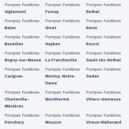
Pompes Funèbres
Pompes Funèbres
Pompes Funèbres
Aiglemont
Fumay
Rethel
Pompes Funèbres
Pompes Funèbres
Pompes Funèbres
Balan
Givet
Revin
Pompes Funèbres
Pompes Funèbres
Pompes Funèbres
Bazeilles
Haybes
Rocroi
Pompes Funèbres
Pompes Funèbres
Pompes Funèbres
Bogny-sur-Meuse
La Francheville
Sault-lès-Rethel
Pompes Funèbres
Pompes Funèbres
Pompes Funèbres
Carignan
Montcy-Notre-
Sedan
Dame
Pompes Funèbres
Pompes Funèbres
Pompes Funèbres
Charleville-
Monthermé
Villers-Semeuse
Mézières
Pompes Funèbres
Pompes Funèbres
Pompes Funèbres
Donchery
Mouzon
Vireux-Wallerand