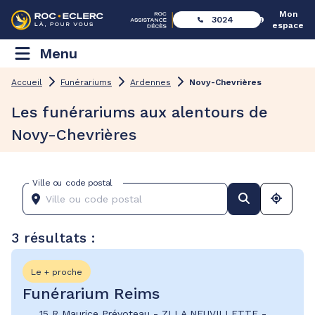
Mon
3024
espace
Menu
Accueil
Funérariums
Ardennes
Novy-Chevrières
Les funérariums aux alentours de
Novy-Chevrières
Ville ou code postal
3 résultats :
Le + proche
Funérarium Reims
15 R Maurice Prévoteau
-
ZI LA NEUVILLETTE
-