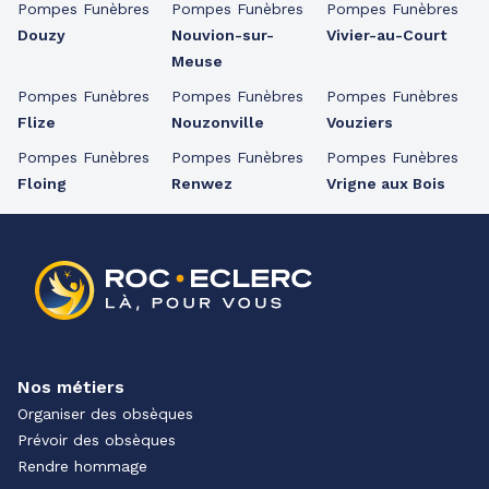
Pompes Funèbres
Pompes Funèbres
Pompes Funèbres
Douzy
Nouvion-sur-
Vivier-au-Court
Meuse
Pompes Funèbres
Pompes Funèbres
Pompes Funèbres
Flize
Nouzonville
Vouziers
Pompes Funèbres
Pompes Funèbres
Pompes Funèbres
Floing
Renwez
Vrigne aux Bois
Nos métiers
Organiser des obsèques
Prévoir des obsèques
Rendre hommage