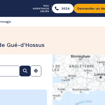
3024
Demander un de
ommage
 de Gué-d'Hossus