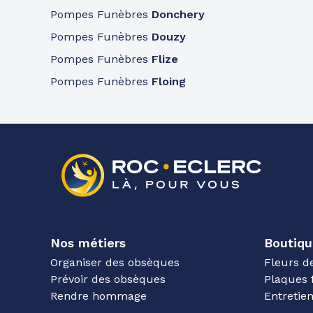
Pompes Funèbres
Donchery
Pompes Funèbres
Douzy
Pompes Funèbres
Flize
Pompes Funèbres
Floing
Nos métiers
Boutiqu
Organiser des obsèques
Fleurs d
Prévoir des obsèques
Plaques 
Rendre hommage
Entreti