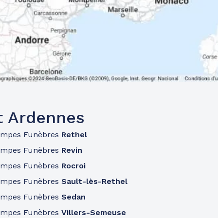
t Ardennes
ompes Funèbres
Rethel
ompes Funèbres
Revin
ompes Funèbres
Rocroi
ompes Funèbres
Sault-lès-Rethel
ompes Funèbres
Sedan
ompes Funèbres
Villers-Semeuse