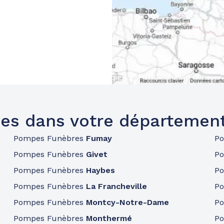
es dans votre départemen
Pompes Funèbres
Fumay
P
Pompes Funèbres
Givet
P
Pompes Funèbres
Haybes
P
Pompes Funèbres
La Francheville
P
Pompes Funèbres
Montcy-Notre-Dame
P
Pompes Funèbres
Monthermé
P