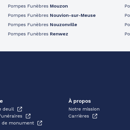
Pompes Funèbres
Mouzon
P
Pompes Funèbres
Nouvion-sur-Meuse
P
Pompes Funèbres
Nouzonville
P
Pompes Funèbres
Renwez
P
e
À propos
e deuil
Notre mission
funéraires
Carrières
en de monument