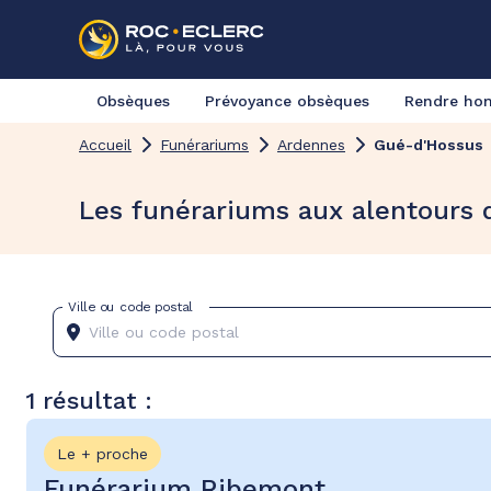
Obsèques
Prévoyance obsèques
Rendre h
Accueil
Funérariums
Ardennes
Gué-d'Hossus
Les funérariums aux alentours
Ville ou code postal
1 résultat :
Le + proche
Funérarium Ribemont