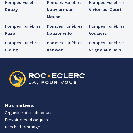
Pompes Funèbres
Pompes Funèbres
Pompes Funèbres
Douzy
Nouvion-sur-
Vivier-au-Court
Meuse
Pompes Funèbres
Pompes Funèbres
Pompes Funèbres
Flize
Nouzonville
Vouziers
Pompes Funèbres
Pompes Funèbres
Pompes Funèbres
Floing
Renwez
Vrigne aux Bois
Nos métiers
Organiser des obsèques
Prévoir des obsèques
Rendre hommage