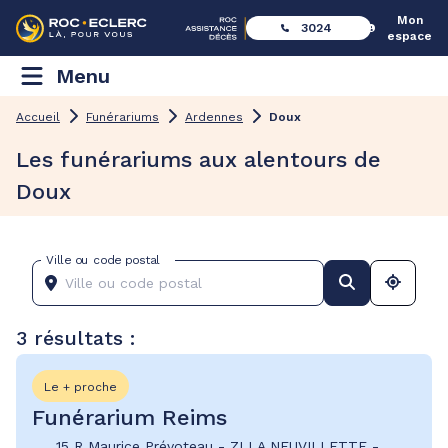
Mon
3024
espace
Menu
Accueil
Funérariums
Ardennes
Doux
Les funérariums aux alentours de
Doux
Ville ou code postal
3 résultats :
Le + proche
Funérarium Reims
15 R Maurice Prévoteau
-
ZI LA NEUVILLETTE
-