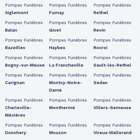
Pompes Funèbres
Pompes Funèbres
Pompes Funèbres
Aiglemont
Fumay
Rethel
Pompes Funèbres
Pompes Funèbres
Pompes Funèbres
Balan
Givet
Revin
Pompes Funèbres
Pompes Funèbres
Pompes Funèbres
Bazeilles
Haybes
Rocroi
Pompes Funèbres
Pompes Funèbres
Pompes Funèbres
Bogny-sur-Meuse
La Francheville
Sault-lès-Rethel
Pompes Funèbres
Pompes Funèbres
Pompes Funèbres
Carignan
Montcy-Notre-
Sedan
Dame
Pompes Funèbres
Pompes Funèbres
Pompes Funèbres
Charleville-
Monthermé
Villers-Semeuse
Mézières
Pompes Funèbres
Pompes Funèbres
Pompes Funèbres
Donchery
Mouzon
Vireux-Wallerand