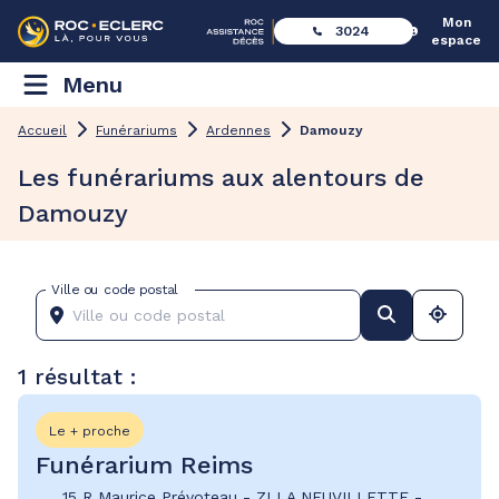
Mon
3024
espace
Menu
Accueil
Funérariums
Ardennes
Damouzy
Les funérariums aux alentours de
Damouzy
Ville ou code postal
1 résultat :
Le + proche
Funérarium Reims
15 R Maurice Prévoteau
-
ZI LA NEUVILLETTE
-