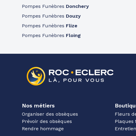
Pompes Funèbres
Donchery
Pompes Funèbres
Douzy
Pompes Funèbres
Flize
Pompes Funèbres
Floing
Nos métiers
Boutiqu
Organiser des obsèques
Fleurs d
Prévoir des obsèques
Plaques 
Rendre hommage
Entreti