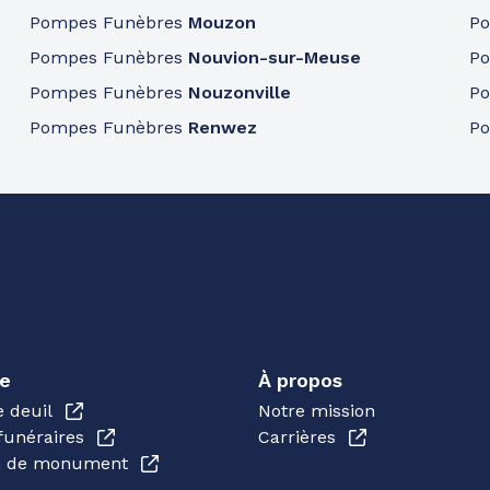
Pompes Funèbres
Mouzon
P
Pompes Funèbres
Nouvion-sur-Meuse
P
Pompes Funèbres
Nouzonville
P
Pompes Funèbres
Renwez
P
e
À propos
e deuil
Notre mission
funéraires
Carrières
en de monument