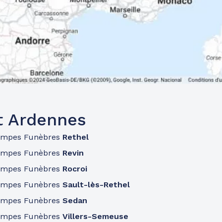
t Ardennes
ompes Funèbres
Rethel
ompes Funèbres
Revin
ompes Funèbres
Rocroi
ompes Funèbres
Sault-lès-Rethel
ompes Funèbres
Sedan
ompes Funèbres
Villers-Semeuse