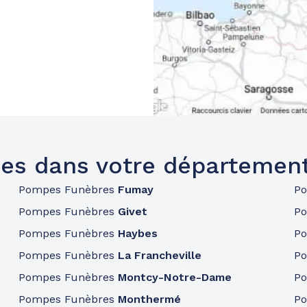
es dans votre départemen
Pompes Funèbres
Fumay
P
Pompes Funèbres
Givet
P
Pompes Funèbres
Haybes
P
Pompes Funèbres
La Francheville
P
Pompes Funèbres
Montcy-Notre-Dame
P
Pompes Funèbres
Monthermé
P