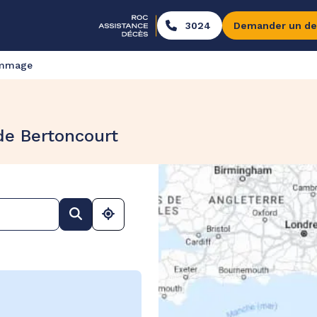
3024
Demander un de
ommage
de Bertoncourt