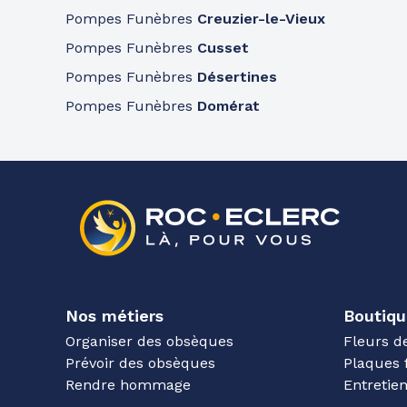
Pompes Funèbres
Creuzier-le-Vieux
Pompes Funèbres
Cusset
Funérarium Commentry
Pompes Funèbres
Désertines
29 R Jean Jaurès
-
03600 Commentry
Pompes Funèbres
Domérat
Agences les plus proches
Nos métiers
Boutiqu
Organiser des obsèques
Fleurs d
Prévoir des obsèques
Plaques 
Rendre hommage
Entreti