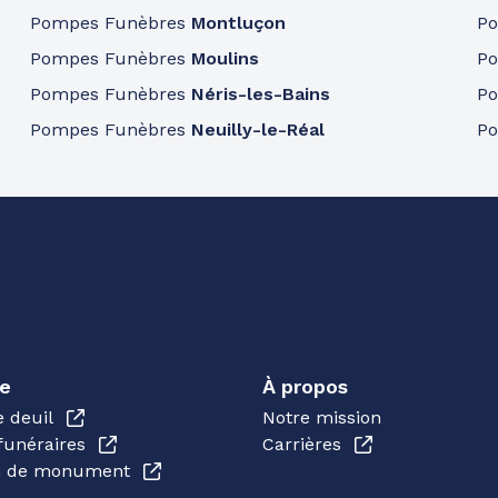
Pompes Funèbres
Montluçon
P
Pompes Funèbres
Moulins
P
Pompes Funèbres
Néris-les-Bains
P
Pompes Funèbres
Neuilly-le-Réal
P
e
À propos
e deuil
Notre mission
funéraires
Carrières
en de monument