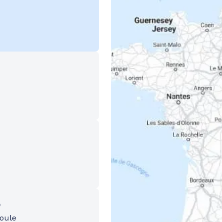
e
ioule