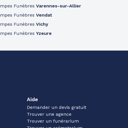
ompes Funèbres
Varennes-sur-Allier
ompes Funèbres
Vendat
ompes Funèbres
Vichy
ompes Funèbres
Yzeure
Aide
Demander un devis gratuit
Trouver une agence
Trouver un funérarium
Trouver un crématorium