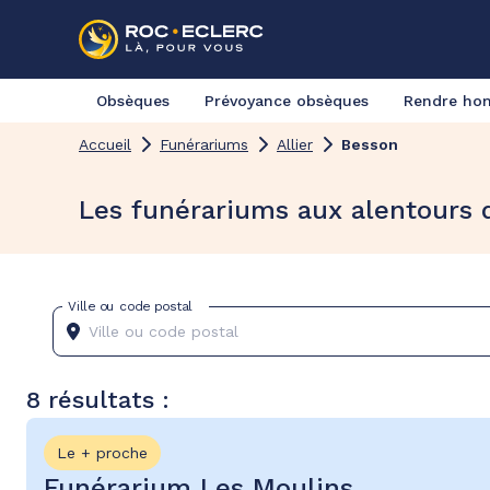
Obsèques
Prévoyance obsèques
Rendre h
Accueil
Funérariums
Allier
Besson
Les funérariums aux alentours 
Ville ou code postal
8 résultats :
Le + proche
Funérarium Les Moulins