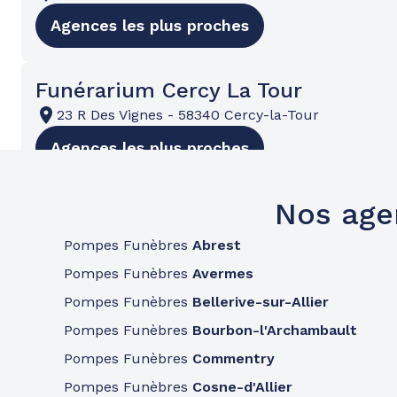
Agences les plus proches
Funérarium Cercy La Tour
23 R Des Vignes
-
58340 Cercy-la-Tour
Agences les plus proches
Nos age
Funérarium Vichy
19 R Des Bartins
-
03200 Vichy
Pompes Funèbres
Abrest
Agences les plus proches
Pompes Funèbres
Avermes
Pompes Funèbres
Bellerive-sur-Allier
Pompes Funèbres
Bourbon-l'Archambault
Funérarium Nevers
Pompes Funèbres
Commentry
1 Pl Des Grands Jardins
-
58000 Nevers
Pompes Funèbres
Cosne-d'Allier
Agences les plus proches