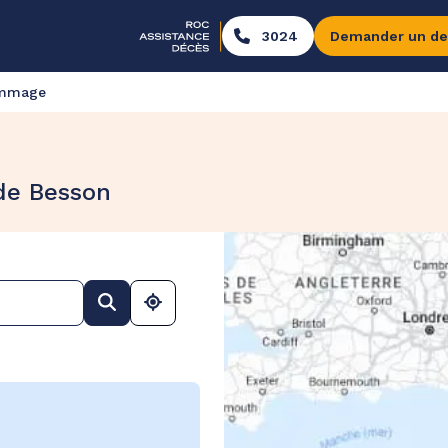
3024
Demander un de
ommage
de Besson