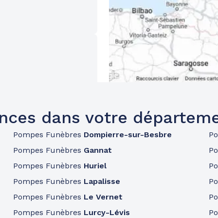
nces dans votre départemen
Pompes Funèbres
Dompierre-sur-Besbre
P
Pompes Funèbres
Gannat
P
Pompes Funèbres
Huriel
P
Pompes Funèbres
Lapalisse
P
Pompes Funèbres
Le Vernet
P
Pompes Funèbres
Lurcy-Lévis
P