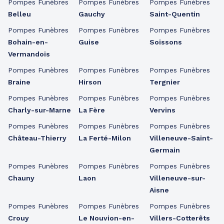
Pompes Funèbres
Pompes Funèbres
Pompes Funèbres
Belleu
Gauchy
Saint-Quentin
Pompes Funèbres
Pompes Funèbres
Pompes Funèbres
Bohain-en-
Guise
Soissons
Vermandois
Pompes Funèbres
Pompes Funèbres
Pompes Funèbres
Braine
Hirson
Tergnier
Pompes Funèbres
Pompes Funèbres
Pompes Funèbres
Charly-sur-Marne
La Fère
Vervins
Pompes Funèbres
Pompes Funèbres
Pompes Funèbres
Château-Thierry
La Ferté-Milon
Villeneuve-Saint-
Germain
Pompes Funèbres
Pompes Funèbres
Pompes Funèbres
Chauny
Laon
Villeneuve-sur-
Aisne
Pompes Funèbres
Pompes Funèbres
Pompes Funèbres
Crouy
Le Nouvion-en-
Villers-Cotterêts