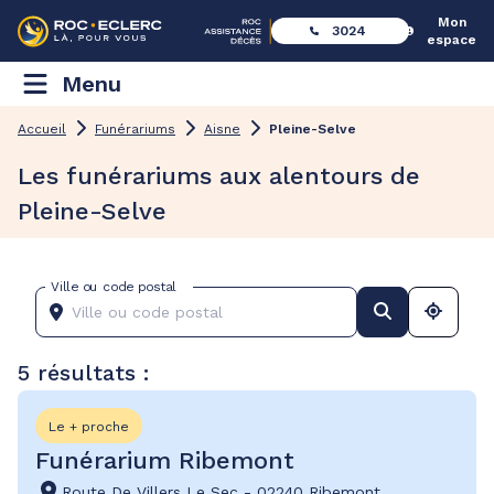
Mon
3024
espace
Menu
Accueil
Funérariums
Aisne
Pleine-Selve
Les funérariums aux alentours de
Pleine-Selve
Ville ou code postal
5 résultats :
Le + proche
Funérarium Ribemont
Route De Villers Le Sec
-
02240 Ribemont