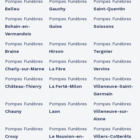
Pompes Funèbres
Pompes Funèbres
Pompes Funèbres
Belleu
Gauchy
Saint-Quentin
Pompes Funèbres
Pompes Funèbres
Pompes Funèbres
Bohain-en-
Guise
Soissons
Vermandois
Pompes Funèbres
Pompes Funèbres
Pompes Funèbres
Braine
Hirson
Tergnier
Pompes Funèbres
Pompes Funèbres
Pompes Funèbres
Charly-sur-Marne
La Fère
Vervins
Pompes Funèbres
Pompes Funèbres
Pompes Funèbres
Château-Thierry
La Ferté-Milon
Villeneuve-Saint-
Germain
Pompes Funèbres
Pompes Funèbres
Pompes Funèbres
Chauny
Laon
Villeneuve-sur-
Aisne
Pompes Funèbres
Pompes Funèbres
Pompes Funèbres
Crouy
Le Nouvion-en-
Villers-Cotterêts