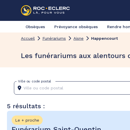
Obsèques
Prévoyance obsèques
Rendre h
Accueil
Funérariums
Aisne
Happencourt
Les funérariums aux alentours
Ville ou code postal
5 résultats :
Le + proche
Funérarium Saint-Quentin