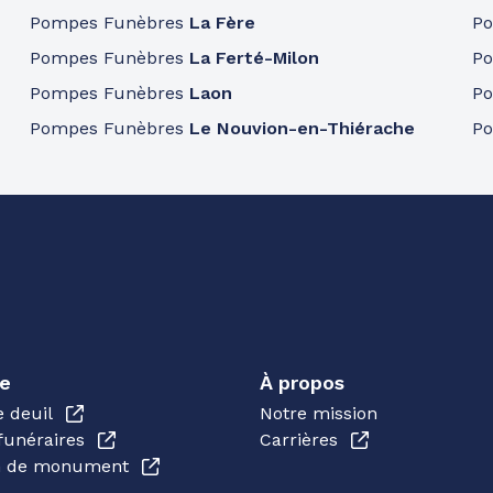
Pompes Funèbres
La Fère
P
Pompes Funèbres
La Ferté-Milon
P
Pompes Funèbres
Laon
P
Pompes Funèbres
Le Nouvion-en-Thiérache
P
e
À propos
e deuil
Notre mission
funéraires
Carrières
en de monument