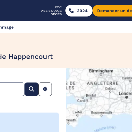
3024
Demander un de
ommage
 de Happencourt