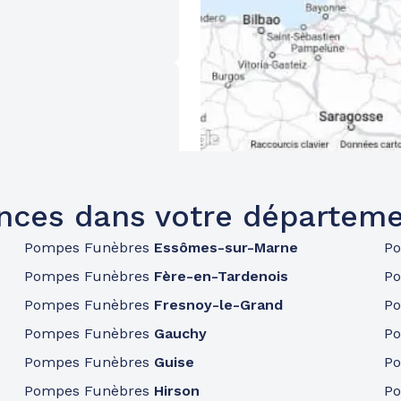
nces dans votre départeme
Pompes Funèbres
Essômes-sur-Marne
P
Pompes Funèbres
Fère-en-Tardenois
P
Pompes Funèbres
Fresnoy-le-Grand
P
Pompes Funèbres
Gauchy
P
Pompes Funèbres
Guise
P
Pompes Funèbres
Hirson
P