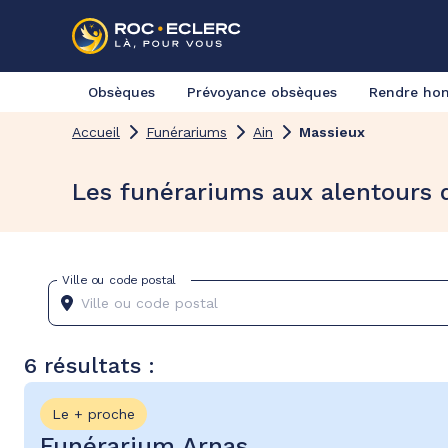
Obsèques
Prévoyance obsèques
Rendre h
Accueil
Funérariums
Ain
Massieux
Les funérariums aux alentours 
Ville ou code postal
6 résultats :
Le + proche
Funérarium Arnas