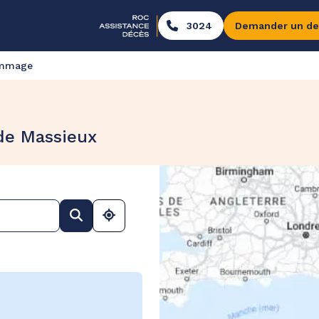
3024
Demander un de
ommage
de Massieux