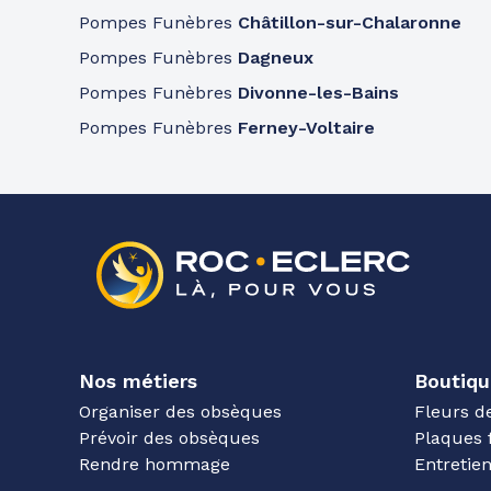
Pompes Funèbres
Châtillon-sur-Chalaronne
Pompes Funèbres
Dagneux
Pompes Funèbres
Divonne-les-Bains
Pompes Funèbres
Ferney-Voltaire
Nos métiers
Boutiqu
Organiser des obsèques
Fleurs d
Prévoir des obsèques
Plaques 
Rendre hommage
Entreti