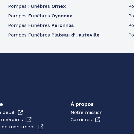
Pompes Funèbres
Ornex
P
Pompes Funèbres
Oyonnax
P
Pompes Funèbres
Péronnas
P
Pompes Funèbres
Plateau d'Hauteville
P
e
À propos
e deuil
Notre mission
funéraires
Carrières
en de monument