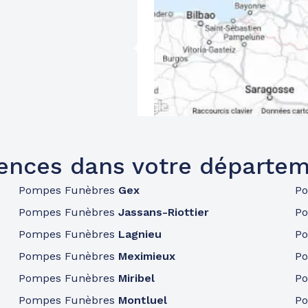
ences dans votre départem
Pompes Funèbres
Gex
P
Pompes Funèbres
Jassans-Riottier
P
Pompes Funèbres
Lagnieu
P
Pompes Funèbres
Meximieux
P
Pompes Funèbres
Miribel
P
Pompes Funèbres
Montluel
P