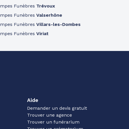
ompes Funèbres
Trévoux
ompes Funèbres
Valserhône
ompes Funèbres
Villars-les-Dombes
ompes Funèbres
Viriat
Aide
Demander un devis gratuit
Trouver une agence
Trouver un funérarium
Trouver un crématorium