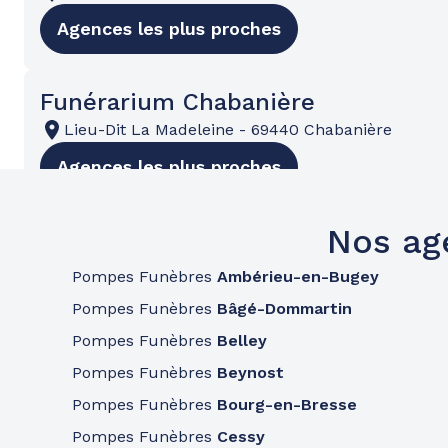
Agences les plus proches
Funérarium Chabanière
Lieu-Dit La Madeleine
-
69440 Chabanière
Agences les plus proches
Nos ag
Funérarium Chazelles-Sur Lyon
12 Rue Théo Girard
-
42140 Chazelles-sur-Lyon
Pompes Funèbres
Ambérieu-en-Bugey
Agences les plus proches
Pompes Funèbres
Bâgé-Dommartin
Pompes Funèbres
Belley
Pompes Funèbres
Beynost
Pompes Funèbres
Bourg-en-Bresse
Pompes Funèbres
Cessy