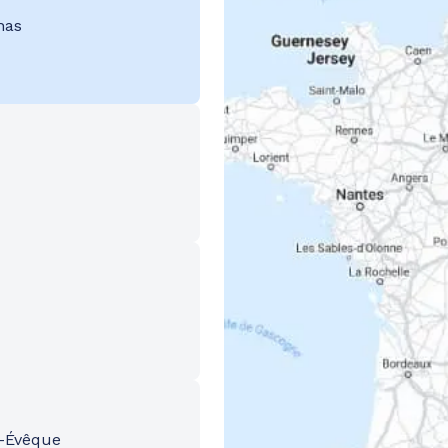
nas
-Évêque