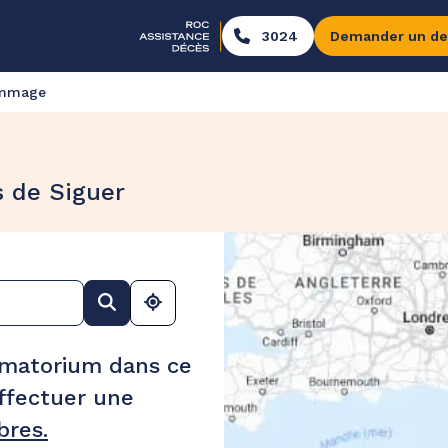
3024
Demander un de
ommage
 de Siguer
ématorium dans ce
ffectuer une
res.