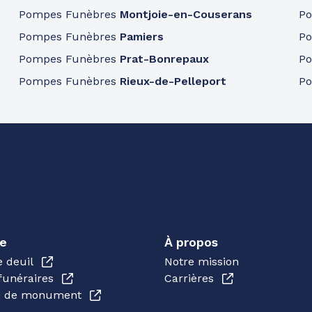
Pompes Funèbres
Montjoie-en-Couserans
P
Pompes Funèbres
Pamiers
P
Pompes Funèbres
Prat-Bonrepaux
P
Pompes Funèbres
Rieux-de-Pelleport
P
e
À propos
e deuil
Notre mission
funéraires
Carrières
en de monument