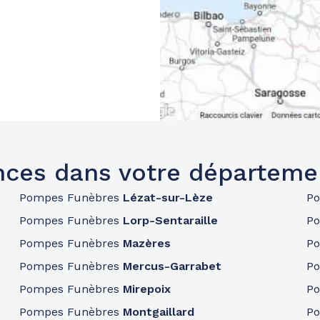
ces dans votre départeme
Pompes Funèbres
Lézat-sur-Lèze
P
Pompes Funèbres
Lorp-Sentaraille
P
Pompes Funèbres
Mazères
P
Pompes Funèbres
Mercus-Garrabet
P
Pompes Funèbres
Mirepoix
P
Pompes Funèbres
Montgaillard
P