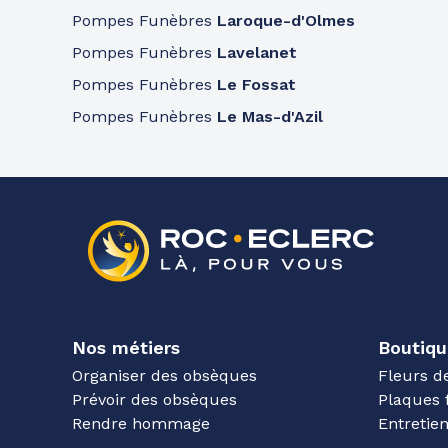
Pompes Funèbres
Laroque-d'Olmes
Pompes Funèbres
Lavelanet
Pompes Funèbres
Le Fossat
Pompes Funèbres
Le Mas-d'Azil
Nos métiers
Boutiqu
Organiser des obsèques
Fleurs d
Prévoir des obsèques
Plaques 
Rendre hommage
Entreti