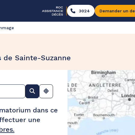
3024
Demander un de
ommage
s de Sainte-Suzanne
ématorium dans ce
ffectuer une
res.