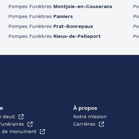
Pompes Funèbres
Montjoie-en-Couserans
P
Pompes Funèbres
Pamiers
P
Pompes Funèbres
Prat-Bonrepaux
P
Pompes Funèbres
Rieux-de-Pelleport
P
e
À propos
e deuil
Notre mission
funéraires
Carrières
en de monument