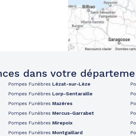
ces dans votre départeme
Pompes Funèbres
Lézat-sur-Lèze
P
Pompes Funèbres
Lorp-Sentaraille
P
Pompes Funèbres
Mazères
P
Pompes Funèbres
Mercus-Garrabet
P
Pompes Funèbres
Mirepoix
P
Pompes Funèbres
Montgaillard
P