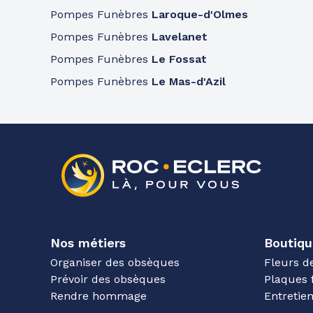
Pompes Funèbres
Laroque-d'Olmes
Pompes Funèbres
Lavelanet
Pompes Funèbres
Le Fossat
Pompes Funèbres
Le Mas-d'Azil
Nos métiers
Boutiqu
Organiser des obsèques
Fleurs d
Prévoir des obsèques
Plaques 
Rendre hommage
Entreti