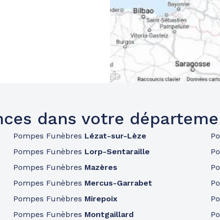
ces dans votre départeme
Pompes Funèbres
Lézat-sur-Lèze
P
Pompes Funèbres
Lorp-Sentaraille
P
Pompes Funèbres
Mazères
P
Pompes Funèbres
Mercus-Garrabet
P
Pompes Funèbres
Mirepoix
P
Pompes Funèbres
Montgaillard
P