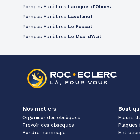
Pompes Funèbres
Laroque-d'Olmes
Pompes Funèbres
Lavelanet
Pompes Funèbres
Le Fossat
Pompes Funèbres
Le Mas-d'Azil
Nos métiers
Boutiqu
Organiser des obsèques
Fleurs d
Prévoir des obsèques
Plaques 
Rendre hommage
Entreti