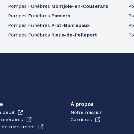
Pompes Funèbres
Montjoie-en-Couserans
P
Pompes Funèbres
Pamiers
P
Pompes Funèbres
Prat-Bonrepaux
P
Pompes Funèbres
Rieux-de-Pelleport
P
e
À propos
e deuil
Notre mission
funéraires
Carrières
en de monument