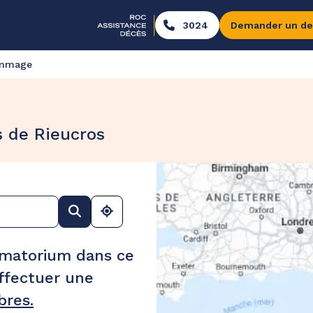
3024
Demander un de
ommage
 de Rieucros
ématorium dans ce
ffectuer une
res.