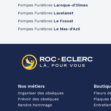
Pompes Funèbres
Laroque-d'Olmes
Pompes Funèbres
Lavelanet
Pompes Funèbres
Le Fossat
Pompes Funèbres
Le Mas-d'Azil
Nos métiers
Boutiqu
Organiser des obsèques
Fleurs d
Prévoir des obsèques
Plaques 
Rendre hommage
Entreti