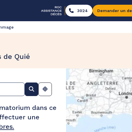
3024
Demander un de
ommage
s de Quié
ématorium dans ce
ffectuer une
res.