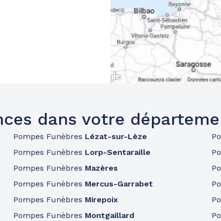
ces dans votre départeme
Pompes Funèbres
Lézat-sur-Lèze
P
Pompes Funèbres
Lorp-Sentaraille
P
Pompes Funèbres
Mazères
P
Pompes Funèbres
Mercus-Garrabet
P
Pompes Funèbres
Mirepoix
P
Pompes Funèbres
Montgaillard
P