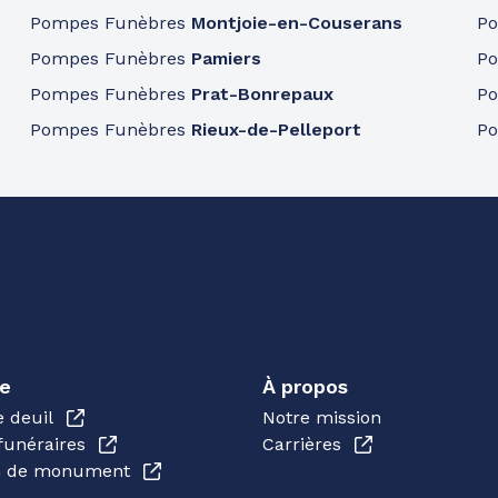
Pompes Funèbres
Montjoie-en-Couserans
P
Pompes Funèbres
Pamiers
P
Pompes Funèbres
Prat-Bonrepaux
P
Pompes Funèbres
Rieux-de-Pelleport
P
e
À propos
e deuil
Notre mission
funéraires
Carrières
en de monument