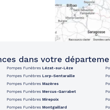
ces dans votre départeme
Pompes Funèbres
Lézat-sur-Lèze
P
Pompes Funèbres
Lorp-Sentaraille
P
Pompes Funèbres
Mazères
P
Pompes Funèbres
Mercus-Garrabet
P
Pompes Funèbres
Mirepoix
P
Pompes Funèbres
Montgaillard
P