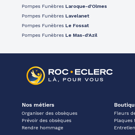
Pompes Funèbres
Laroque-d'Olmes
Pompes Funèbres
Lavelanet
Pompes Funèbres
Le Fossat
Pompes Funèbres
Le Mas-d'Azil
Nos métiers
Boutiqu
Organiser des obsèques
Fleurs d
Prévoir des obsèques
Plaques 
Rendre hommage
Entreti