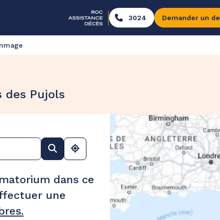
3024
Demander un de
ommage
 des Pujols
ématorium dans ce
ffectuer une
res.