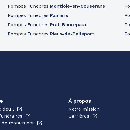
Pompes Funèbres
Montjoie-en-Couserans
P
Pompes Funèbres
Pamiers
P
Pompes Funèbres
Prat-Bonrepaux
P
Pompes Funèbres
Rieux-de-Pelleport
P
e
À propos
e deuil
Notre mission
funéraires
Carrières
en de monument