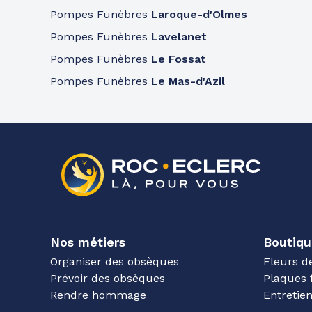
Pompes Funèbres
Laroque-d'Olmes
Pompes Funèbres
Lavelanet
Pompes Funèbres
Le Fossat
Pompes Funèbres
Le Mas-d'Azil
Nos métiers
Boutiqu
Organiser des obsèques
Fleurs d
Prévoir des obsèques
Plaques 
Rendre hommage
Entreti