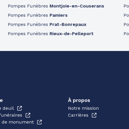
Pompes Funèbres
Montjoie-en-Couserans
P
Pompes Funèbres
Pamiers
P
Pompes Funèbres
Prat-Bonrepaux
P
Pompes Funèbres
Rieux-de-Pelleport
P
e
À propos
e deuil
Notre mission
funéraires
Carrières
en de monument