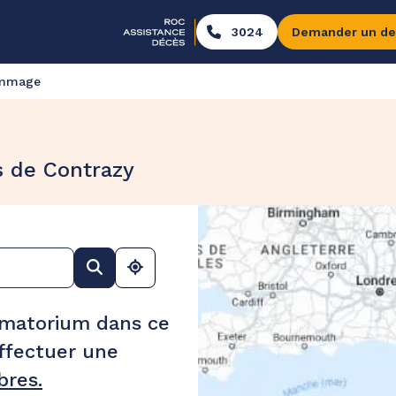
3024
Demander un de
ommage
s de Contrazy
ématorium dans ce
ffectuer une
res.