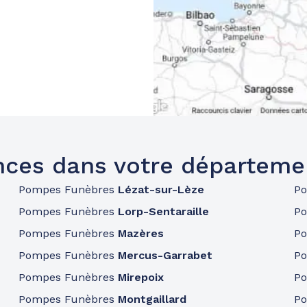
ces dans votre départeme
Pompes Funèbres
Lézat-sur-Lèze
P
Pompes Funèbres
Lorp-Sentaraille
P
Pompes Funèbres
Mazères
P
Pompes Funèbres
Mercus-Garrabet
P
Pompes Funèbres
Mirepoix
P
Pompes Funèbres
Montgaillard
P