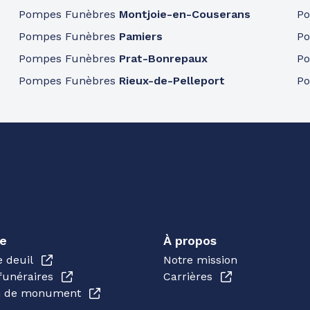
Pompes Funèbres
Montjoie-en-Couserans
P
Pompes Funèbres
Pamiers
P
Pompes Funèbres
Prat-Bonrepaux
P
Pompes Funèbres
Rieux-de-Pelleport
P
e
À propos
e deuil
Notre mission
funéraires
Carrières
en de monument