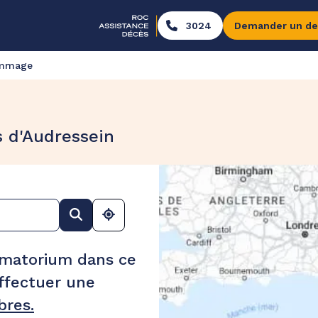
3024
Demander un de
ommage
 d'Audressein
ématorium dans ce
ffectuer une
res.