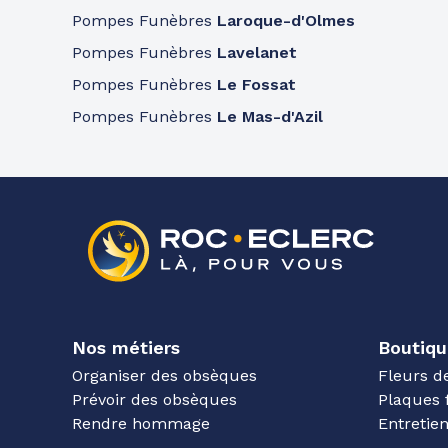
Pompes Funèbres
Laroque-d'Olmes
Pompes Funèbres
Lavelanet
Pompes Funèbres
Le Fossat
Pompes Funèbres
Le Mas-d'Azil
Nos métiers
Boutiqu
Organiser des obsèques
Fleurs d
Prévoir des obsèques
Plaques 
Rendre hommage
Entreti