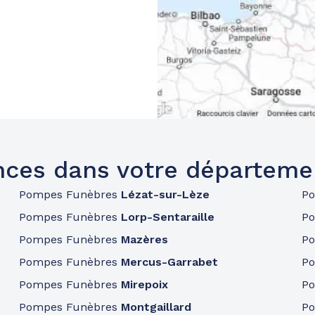
ces dans votre départeme
Pompes Funèbres
Lézat-sur-Lèze
P
Pompes Funèbres
Lorp-Sentaraille
P
Pompes Funèbres
Mazères
P
Pompes Funèbres
Mercus-Garrabet
P
Pompes Funèbres
Mirepoix
P
Pompes Funèbres
Montgaillard
P