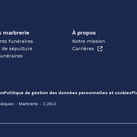
s marbrerie
À propos
ts funéraires
Notre mission
n de sépulture
Carrières
funéraires
on
Politique de gestion des données personnelles et cookies
Pl
èques - Marbrerie - 2.29.0