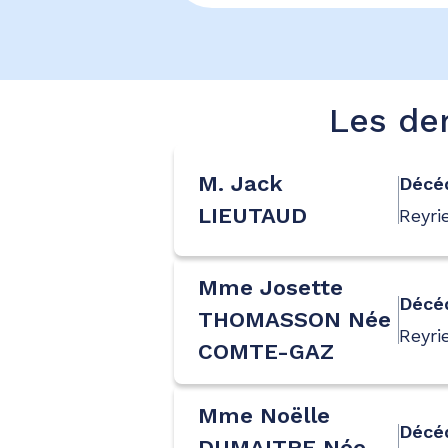
Les der
M. Jack
Décé
LIEUTAUD
Reyri
Mme Josette
Décé
THOMASSON Née
Reyri
COMTE-GAZ
Mme Noëlle
Décé
DUMAITRE Née