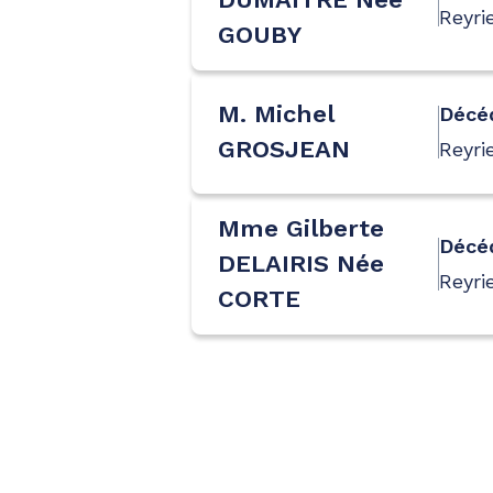
Reyri
GOUBY
M. Michel
Décé
GROSJEAN
Reyri
Mme Gilberte
Décé
DELAIRIS Née
Reyri
CORTE