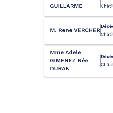
GUILLARME
Châti
Décéd
M. René VERCHER
Châti
Mme Adèle
Décé
GIMENEZ Née
Châti
DURAN