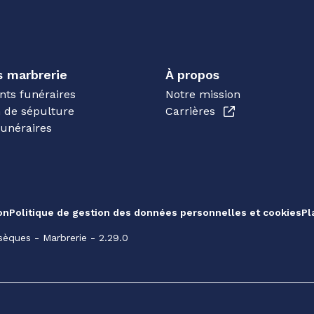
s marbrerie
À propos
ts funéraires
Notre mission
n de sépulture
Carrières
funéraires
on
Politique de gestion des données personnelles et cookies
Pl
èques - Marbrerie - 2.29.0