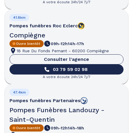
A votre écoute 24h/24 7j/7
41.8km
Pompes funèbres
Roc Eclerc
Compiègne
09h-12h
14h-17h
Ouvre bientôt
18 Rue Du Fonds Pernant
-
60200 Compiègne
Consulter l'agence
03 79 59 02 98
A votre écoute 24h/24 7j/7
47.4km
Pompes funèbres
Partenaires
Pompes Funèbres Landouzy -
Saint-Quentin
09h-12h
14h-18h
Ouvre bientôt