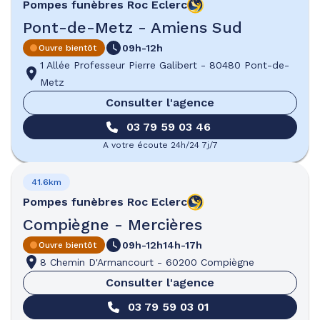
Pompes funèbres
Roc Eclerc
Pont-de-Metz - Amiens Sud
09h-12h
Ouvre bientôt
1 Allée Professeur Pierre Galibert
-
80480 Pont-de-
Metz
Consulter l'agence
03 79 59 03 46
A votre écoute 24h/24 7j/7
41.6km
Pompes funèbres
Roc Eclerc
Compiègne - Mercières
09h-12h
14h-17h
Ouvre bientôt
8 Chemin D'Armancourt
-
60200 Compiègne
Consulter l'agence
03 79 59 03 01