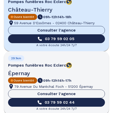
Pompes funèbres
Roc Eclerc
Château-Thierry
09h-12h
14h-18h
Ouvre bientôt
59 Avenue D'Essômes
-
02400 Château-Thierry
Consulter l'agence
03 79 59 02 05
A votre écoute 24h/24 7j/7
29.1km
Pompes funèbres
Roc Eclerc
Épernay
09h-12h
14h-17h
Ouvre bientôt
79 Avenue Du Maréchal Foch
-
51200 Épernay
Consulter l'agence
03 79 59 02 44
A votre écoute 24h/24 7j/7