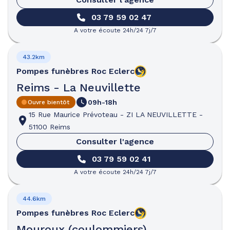
03 79 59 02 47
A votre écoute 24h/24 7j/7
43.2km
Pompes funèbres
Roc Eclerc
Reims - La Neuvillette
09h-18h
Ouvre bientôt
15 Rue Maurice Prévoteau
-
ZI LA NEUVILLETTE
-
51100 Reims
Consulter l'agence
03 79 59 02 41
A votre écoute 24h/24 7j/7
44.6km
Pompes funèbres
Roc Eclerc
Mouroux (coulommiers)