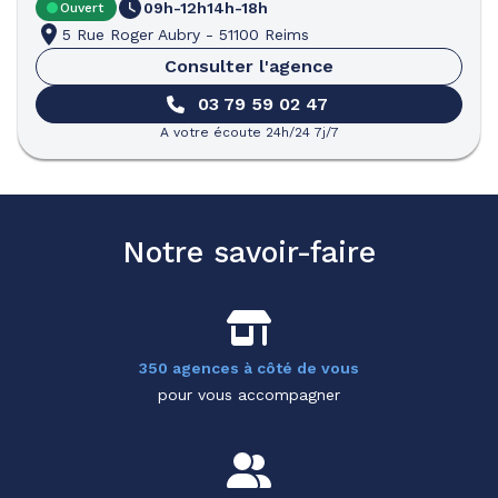
09h-12h
14h-18h
Ouvert
5 Rue Roger Aubry
-
51100 Reims
Consulter l'agence
03 79 59 02 47
A votre écoute 24h/24 7j/7
Notre savoir-faire
350 agences à côté de vous
pour vous accompagner