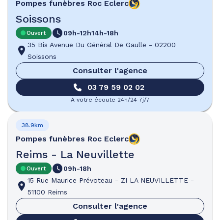
Pompes funèbres
Roc Eclerc
Soissons
09h-12h
14h-18h
Ouvert
35 Bis Avenue Du Général De Gaulle
-
02200
Soissons
Consulter l'agence
03 79 59 02 02
A votre écoute 24h/24 7j/7
38.9km
Pompes funèbres
Roc Eclerc
Reims - La Neuvillette
09h-18h
Ouvert
15 Rue Maurice Prévoteau
-
ZI LA NEUVILLETTE
-
51100 Reims
Consulter l'agence