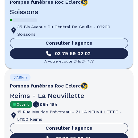
Pompes funèbres
Roc Eclerc
Soissons
35 Bis Avenue Du Général De Gaulle
-
02200
Soissons
Consulter l'agence
03 79 59 02 02
A votre écoute 24h/24 7j/7
37.9km
Pompes funèbres
Roc Eclerc
Reims - La Neuvillette
09h-18h
Ouvert
15 Rue Maurice Prévoteau
-
ZI LA NEUVILLETTE
-
51100 Reims
Consulter l'agence