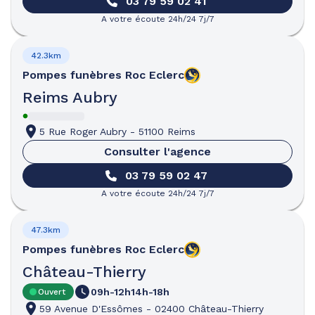
03 79 59 02 41
A votre écoute 24h/24 7j/7
42.3km
Pompes funèbres
Roc Eclerc
Reims Aubry
5 Rue Roger Aubry
-
51100 Reims
Consulter l'agence
03 79 59 02 47
A votre écoute 24h/24 7j/7
47.3km
Pompes funèbres
Roc Eclerc
Château-Thierry
09h-12h
14h-18h
Ouvert
59 Avenue D'Essômes
-
02400 Château-Thierry