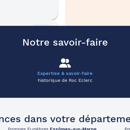
49.6km
Notre savoir-faire
Expertise & savoir-faire
historique de Roc Eclerc
51.2km
nces dans votre départeme
Pompes Funèbres
Essômes-sur-Marne
P