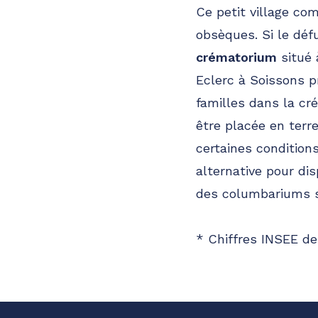
Ce petit village co
obsèques. Si le déf
crématorium
situé 
Eclerc à Soissons p
familles dans la cr
être placée en ter
certaines condition
alternative pour d
des columbariums so
* Chiffres INSEE de