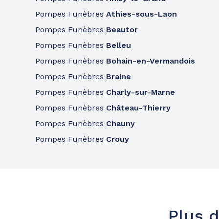
A votre écoute 24h/24 7j/7
Pompes Funèbres
Athies-sous-Laon
Pompes Funèbres
Beautor
Pompes funèbres
Partenaires
Pompes Funèbres
Belleu
Pompes Funèbres Landouzy - Sain
Pompes Funèbres
Bohain-en-Vermandois
108 Rue Georges Pompidou
-
02100 Saint-Quenti
Pompes Funèbres
Braine
Pompes Funèbres
Charly-sur-Marne
Consulter l'agence
03 76 27 03 70
Pompes Funèbres
Château-Thierry
A votre écoute 24h/24 7j/7
Pompes Funèbres
Chauny
Pompes Funèbres
Crouy
Plus d