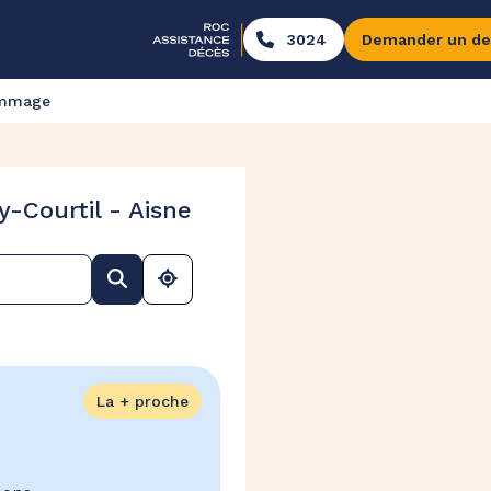
3024
Demander un de
ommage
-Courtil - Aisne
La + proche