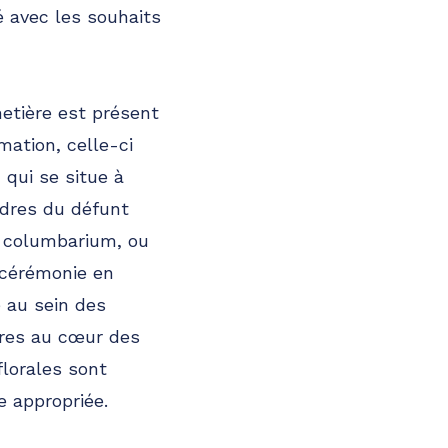
é avec les souhaits
metière est présent
mation, celle-ci
 qui se situe à
ndres du défunt
n columbarium, ou
 cérémonie en
e au sein des
dres au cœur des
florales sont
e appropriée.