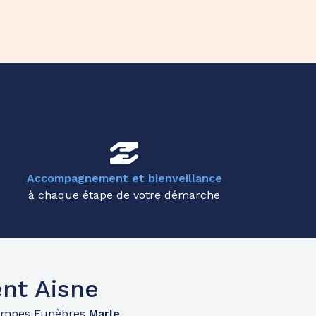
Accompagnement et bienveillance
à chaque étape de votre démarche
nt Aisne
ompes Funèbres
Marle