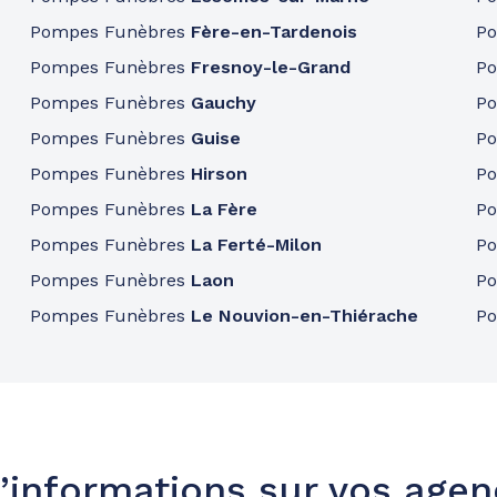
Pompes Funèbres
Fère-en-Tardenois
P
Pompes Funèbres
Fresnoy-le-Grand
P
Pompes Funèbres
Gauchy
P
Pompes Funèbres
Guise
P
Pompes Funèbres
Hirson
P
Pompes Funèbres
La Fère
P
Pompes Funèbres
La Ferté-Milon
P
Pompes Funèbres
Laon
P
Pompes Funèbres
Le Nouvion-en-Thiérache
P
’informations sur vos age