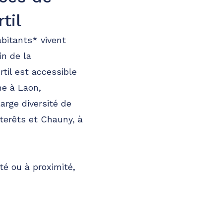
til
abitants* vivent
in de la
il est accessible
ne à Laon,
large diversité de
terêts et Chauny, à
ité ou à proximité,