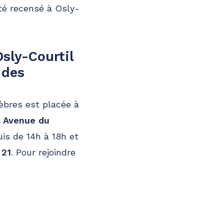
té recensé à Osly-
sly-Courtil
 des
nèbres est placée à
s Avenue du
is de 14h à 18h et
 21
. Pour rejoindre