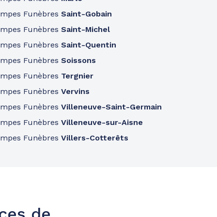
ompes Funèbres
Saint-Gobain
ompes Funèbres
Saint-Michel
ompes Funèbres
Saint-Quentin
ompes Funèbres
Soissons
ompes Funèbres
Tergnier
ompes Funèbres
Vervins
ompes Funèbres
Villeneuve-Saint-Germain
ompes Funèbres
Villeneuve-sur-Aisne
ompes Funèbres
Villers-Cotterêts
nces de