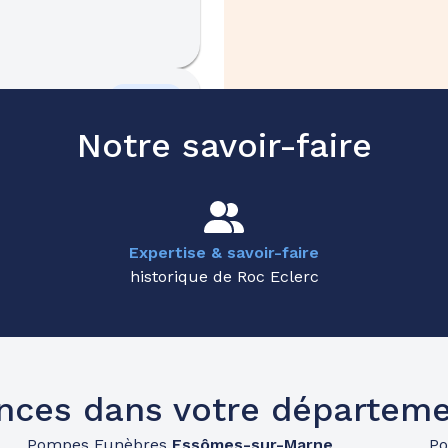
45.3km
t-Quentin
Notre savoir-faire
n
Expertise & savoir-faire
historique de Roc Eclerc
46.8km
nces dans votre départeme
Pompes Funèbres
Essômes-sur-Marne
P