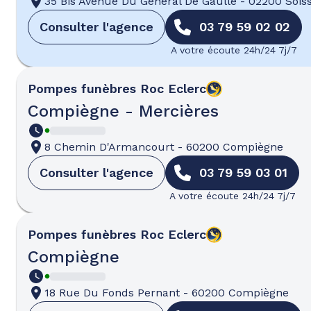
35 Bis Avenue Du Général De Gaulle
-
02200 Sois
Consulter l'agence
03 79 59 02 02
A votre écoute 24h/24 7j/7
Pompes funèbres
Roc Eclerc
Compiègne - Mercières
8 Chemin D'Armancourt
-
60200 Compiègne
Consulter l'agence
03 79 59 03 01
A votre écoute 24h/24 7j/7
Pompes funèbres
Roc Eclerc
Compiègne
18 Rue Du Fonds Pernant
-
60200 Compiègne