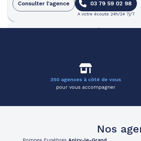
Consulter l'agence
03 79 59 02 98
A votre écoute 24h/24 7j/7
Pompes funèbres
Partenaires
Pompes Funèbres Landouzy - Sain
108 Rue Georges Pompidou
-
02100 Saint-Quenti
Consulter l'agence
03 76 27 03 70
350 agences à côté de vous
A votre écoute 24h/24 7j/7
pour vous accompagner
Pompes funèbres
Roc Eclerc
Château-Thierry
59 Avenue D'Essômes
-
02400 Château-Thierry
Nos age
Consulter l'agence
03 79 59 02 05
Pompes Funèbres
Anizy-le-Grand