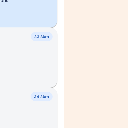
sons
33.8km
34.3km