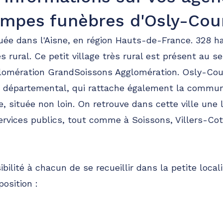
mpes funèbres d'Osly-Cour
uée dans l'Aisne, en région Hauts-de-France. 328 h
rural. Ce petit village très rural est présent au se
mération GrandSoissons Agglomération. Osly-Court
er départemental, qui rattache également la commu
e, située non loin. On retrouve dans cette ville une 
vices publics, tout comme à Soissons, Villers-Cot
bilité à chacun de se recueillir dans la petite local
position :