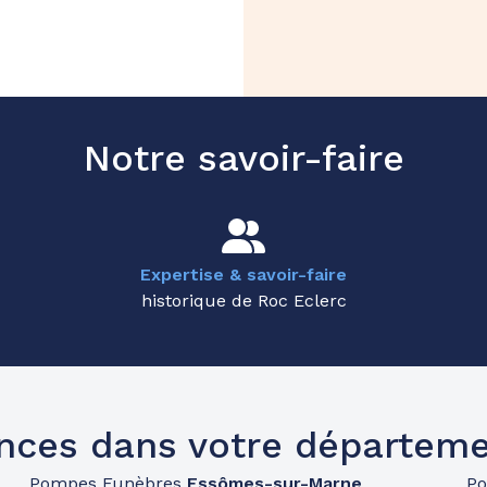
Notre savoir-faire
Expertise & savoir-faire
historique de Roc Eclerc
nces dans votre départeme
Pompes Funèbres
Essômes-sur-Marne
P