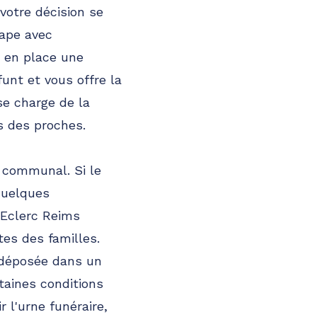
votre décision se
tape avec
e en place une
éfunt et vous offre la
se charge de la
s des proches.
 communal. Si le
 quelques
 Eclerc Reims
es des familles.
u déposée dans un
taines conditions
 l'urne funéraire,