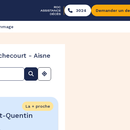
3024
Demander un de
ommage
hecourt - Aisne
La + proche
t-Quentin