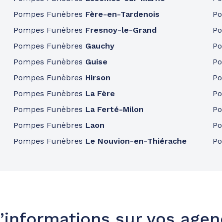
Pompes Funèbres
Fère-en-Tardenois
P
Pompes Funèbres
Fresnoy-le-Grand
P
Pompes Funèbres
Gauchy
P
Pompes Funèbres
Guise
P
Pompes Funèbres
Hirson
P
Pompes Funèbres
La Fère
P
Pompes Funèbres
La Ferté-Milon
P
Pompes Funèbres
Laon
P
Pompes Funèbres
Le Nouvion-en-Thiérache
P
’informations sur vos age