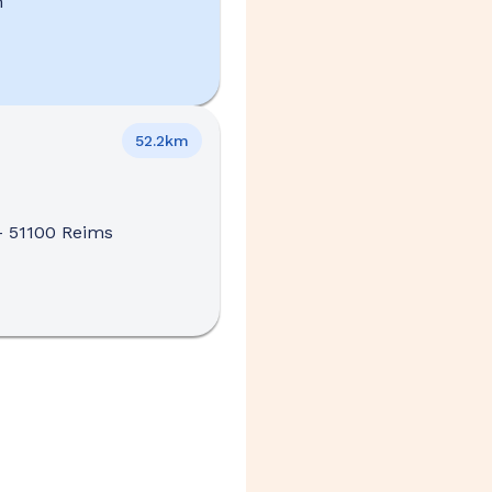
n
52.2km
-
51100 Reims