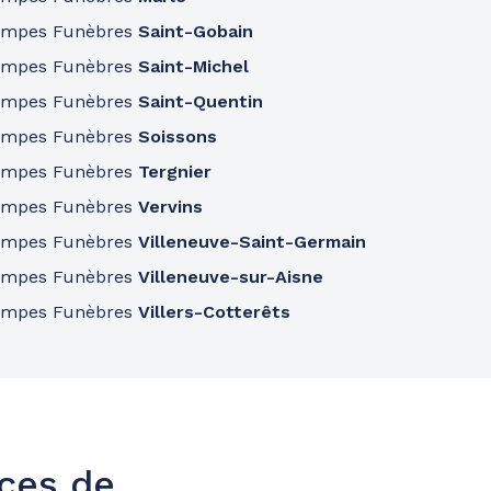
ompes Funèbres
Saint-Gobain
ompes Funèbres
Saint-Michel
ompes Funèbres
Saint-Quentin
ompes Funèbres
Soissons
ompes Funèbres
Tergnier
ompes Funèbres
Vervins
ompes Funèbres
Villeneuve-Saint-Germain
ompes Funèbres
Villeneuve-sur-Aisne
ompes Funèbres
Villers-Cotterêts
nces de