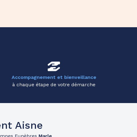
Accompagnement et bienveillance
à chaque étape de votre démarche
nt Aisne
ompes Funèbres
Marle