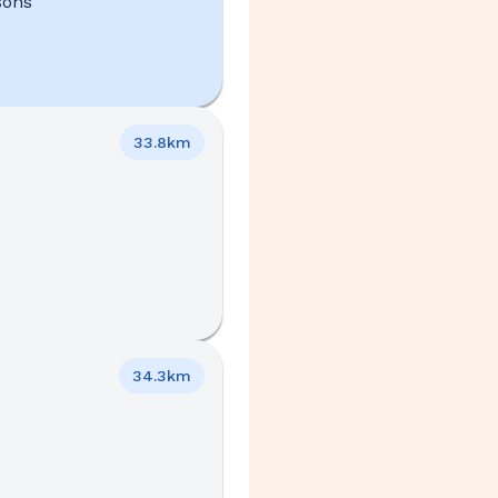
sons
33.8km
34.3km