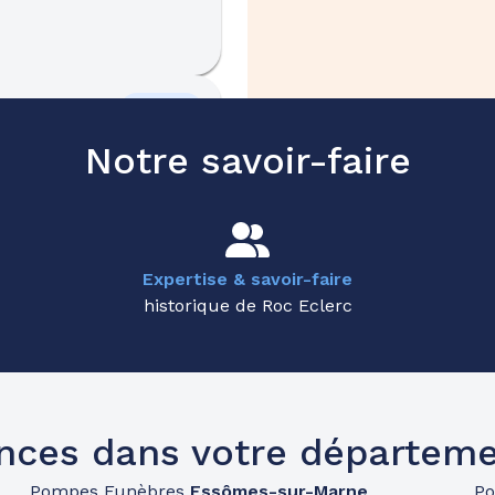
45.3km
t-Quentin
Notre savoir-faire
n
Expertise & savoir-faire
historique de Roc Eclerc
46.8km
nces dans votre départeme
Pompes Funèbres
Essômes-sur-Marne
P