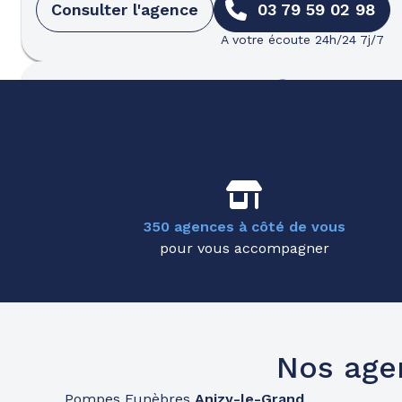
Consulter l'agence
03 79 59 02 98
A votre écoute 24h/24 7j/7
Pompes funèbres
Partenaires
Pompes Funèbres Landouzy - Sain
09h-12h
14h-18h
Ouvert
108 Rue Georges Pompidou
-
02100 Saint-Quenti
Consulter l'agence
03 76 27 03 70
350 agences à côté de vous
A votre écoute 24h/24 7j/7
pour vous accompagner
Pompes funèbres
Roc Eclerc
Château-Thierry
09h-12h
14h-18h
Ouvert
59 Avenue D'Essômes
-
02400 Château-Thierry
Nos age
Consulter l'agence
03 79 59 02 05
Pompes Funèbres
Anizy-le-Grand