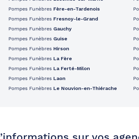
Pompes Funèbres
Fère-en-Tardenois
P
Pompes Funèbres
Fresnoy-le-Grand
P
Pompes Funèbres
Gauchy
P
Pompes Funèbres
Guise
P
Pompes Funèbres
Hirson
P
Pompes Funèbres
La Fère
P
Pompes Funèbres
La Ferté-Milon
P
Pompes Funèbres
Laon
P
Pompes Funèbres
Le Nouvion-en-Thiérache
P
’informations sur vos age