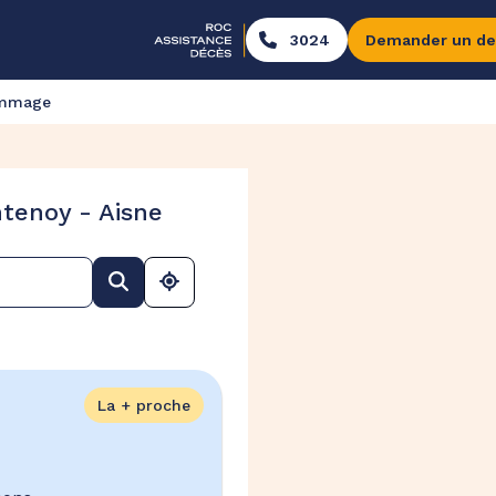
3024
Demander un de
ommage
tenoy - Aisne
La + proche