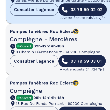
35 Bis Avenue Du Général De Gaulle
-
02200 Sois
Consulter l'agence
03 79 59 02 02
A votre écoute 24h/24 7j/7
Pompes funèbres
Roc Eclerc
Compiègne - Mercières
09h-12h
14h-18h
Ouvert
8 Chemin D'Armancourt
-
60200 Compiègne
Consulter l'agence
03 79 59 03 01
A votre écoute 24h/24 7j/7
Pompes funèbres
Roc Eclerc
Compiègne
09h-12h
14h-18h
Ouvert
18 Rue Du Fonds Pernant
-
60200 Compiègne