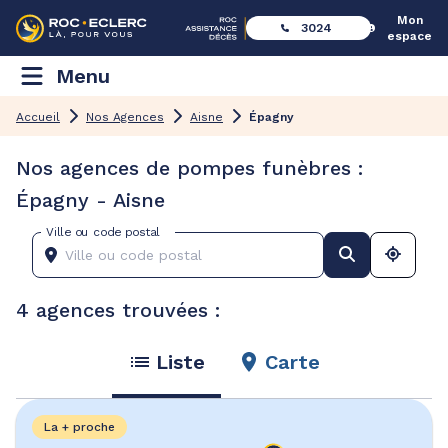
Mon
3024
espace
Menu
Accueil
Nos Agences
Aisne
Épagny
Nos agences de pompes funèbres :
Épagny - Aisne
Ville ou code postal
4 agences trouvées :
Liste
Carte
La + proche