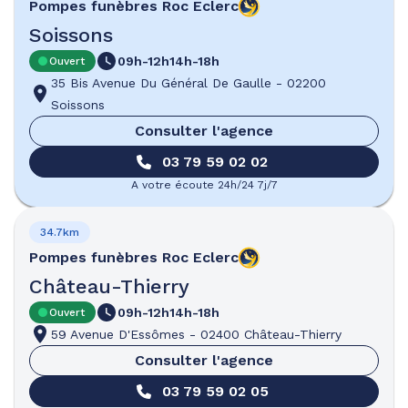
Pompes funèbres
Roc Eclerc
Soissons
09h-12h
14h-18h
Ouvert
35 Bis Avenue Du Général De Gaulle
-
02200
Soissons
Consulter l'agence
03 79 59 02 02
A votre écoute 24h/24 7j/7
34.7km
Pompes funèbres
Roc Eclerc
Château-Thierry
09h-12h
14h-18h
Ouvert
59 Avenue D'Essômes
-
02400 Château-Thierry
Consulter l'agence
03 79 59 02 05