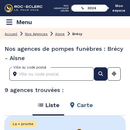
Mon
3024
espace
Menu
Accueil
Nos Agences
Aisne
Brécy
Nos agences de pompes funèbres : Brécy
- Aisne
Ville ou code postal
9 agences trouvées :
Liste
Carte
La + proche