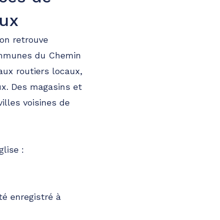
eux
 on retrouve
Communes du Chemin
ux routiers locaux,
eux. Des magasins et
illes voisines de
lise :
té enregistré à