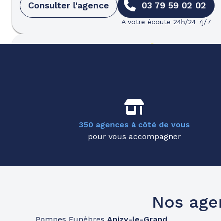
Consulter l'agence
03 79 59 02 02
A votre écoute 24h/24 7j/7
Pompes funèbres
Roc Eclerc
Épernay
79 Avenue Du Maréchal Foch
-
51200 Épernay
Consulter l'agence
03 79 59 02 44
350 agences à côté de vous
A votre écoute 24h/24 7j/7
pour vous accompagner
Nos age
Pompes Funèbres
Anizy-le-Grand