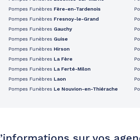
Pompes Funèbres
Fère-en-Tardenois
P
Pompes Funèbres
Fresnoy-le-Grand
P
Pompes Funèbres
Gauchy
P
Pompes Funèbres
Guise
P
Pompes Funèbres
Hirson
P
Pompes Funèbres
La Fère
P
Pompes Funèbres
La Ferté-Milon
P
Pompes Funèbres
Laon
P
Pompes Funèbres
Le Nouvion-en-Thiérache
P
’informations sur vos age