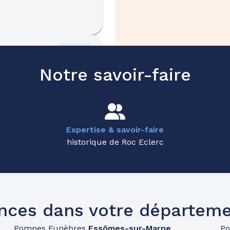
46.9km
Notre savoir-faire
Expertise & savoir-faire
historique de Roc Eclerc
nces dans votre départeme
Pompes Funèbres
Essômes-sur-Marne
P