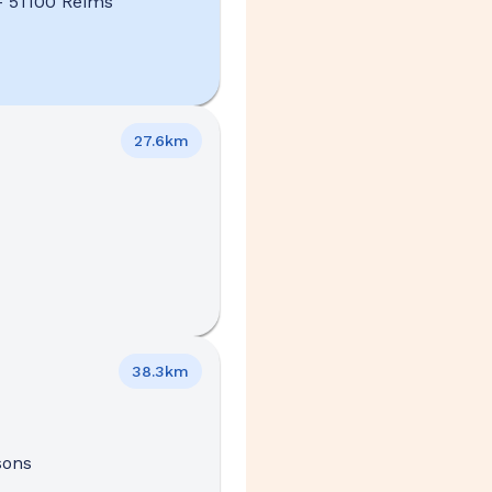
-
51100 Reims
27.6km
38.3km
sons