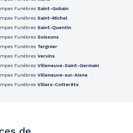
ompes Funèbres
Saint-Gobain
ompes Funèbres
Saint-Michel
ompes Funèbres
Saint-Quentin
ompes Funèbres
Soissons
ompes Funèbres
Tergnier
ompes Funèbres
Vervins
ompes Funèbres
Villeneuve-Saint-Germain
ompes Funèbres
Villeneuve-sur-Aisne
ompes Funèbres
Villers-Cotterêts
nces de