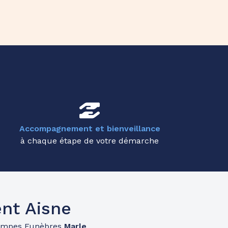
Accompagnement et bienveillance
à chaque étape de votre démarche
nt Aisne
ompes Funèbres
Marle