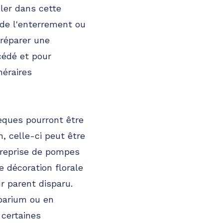
ler dans cette
 de l'enterrement ou
préparer une
cédé et pour
néraires
sèques pourront être
, celle-ci peut être
treprise de pompes
e décoration florale
r parent disparu.
barium ou en
 certaines