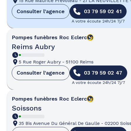
15 Rue Maurice Prévoteau
-
ZI LA NEUVILLETTE
Consulter l'agence
03 79 59 02 41
A votre écoute 24h/24 7j/7
Pompes funèbres
Roc Eclerc
Reims Aubry
5 Rue Roger Aubry
-
51100 Reims
Consulter l'agence
03 79 59 02 47
A votre écoute 24h/24 7j/7
Pompes funèbres
Roc Eclerc
Soissons
35 Bis Avenue Du Général De Gaulle
-
02200 Sois