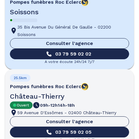
Pompes funèbres
Roc Eclerc
Soissons
35 Bis Avenue Du Général De Gaulle
-
02200
Soissons
Consulter l'agence
03 79 59 02 02
A votre écoute 24h/24 7j/7
25.5km
Pompes funèbres
Roc Eclerc
Château-Thierry
09h-12h
14h-18h
Ouvert
59 Avenue D'Essômes
-
02400 Château-Thierry
Consulter l'agence
03 79 59 02 05